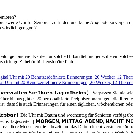
Senioren?
preiswerte Uhr für Senioren zu finden und keine Angebote zu verpasse
 wirklich geeignet?
eilungen anderer Käufer für solche Hilfsmittel und jene, die ein solch
as richtige Zubehör für Pensionäre finden.
tal Uhr mit 20 Benutzerdefinierte Erinnerungen, 20 Wecker, 12 Themen
𝗴𝗲𝗻: 𝘃𝗲𝗿𝘄𝗮𝗹𝘁𝗲𝗻 𝗦𝗶𝗲 𝗜𝗵𝗿𝗲𝗻 𝗧𝗮𝗴 𝗺ü𝗵𝗲𝗹𝗼𝘀】 Verpassen S
rüber hinaus gibt es 20 personalisierte Ereigniserinnerungen, die Ihre
st, dass Sie auch Erinnerungen für einen täglichen, wöchentlichen ode
𝗲𝗶𝗰𝗵𝘁 𝗮𝗯𝗹𝗲𝘀𝗯𝗮𝗿】Die Uhr mit Datum und wochentag für Senioren v
zeiten [ 𝗠𝗢𝗥𝗚𝗘𝗡, 𝗠𝗜𝗧𝗧𝗔𝗚, 𝗔𝗕𝗘𝗡𝗗, 𝗡𝗔𝗖𝗛𝗧, 𝗠𝗜𝗧
 dass ältere Menschen die Uhrzeit und das Datum leicht verstehen könn
Vergleich zu anderen Weckern mit nur 3 Themen und nur Schwarz-Weiß-Sch