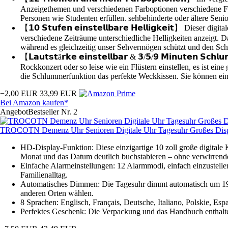
Anzeigethemen und verschiedenen Farboptionen verschiedene Far
Personen wie Studenten erfüllen. sehbehinderte oder ältere Senio
【𝟭𝟬 𝗦𝘁𝘂𝗳𝗲𝗻 𝗲𝗶𝗻𝘀𝘁𝗲𝗹𝗹𝗯𝗮𝗿𝗲 𝗛𝗲𝗹𝗹𝗶𝗴𝗸𝗲𝗶𝘁】 Die
verschiedene Zeiträume unterschiedliche Helligkeiten anzeigt. D
während es gleichzeitig unser Sehvermögen schützt und den Schla
【𝗟𝗮𝘂𝘁𝘀𝘁ä𝗿𝗸𝗲 𝗲𝗶𝗻𝘀𝘁𝗲𝗹𝗹𝗯𝗮𝗿 & 𝟯/𝟱/𝟵 𝗠𝗶𝗻𝘂𝘁𝗲𝗻
Rockkonzert oder so leise wie ein Flüstern einstellen, es ist e
die Schlummerfunktion das perfekte Weckkissen. Sie können eine 
−2,00 EUR
33,99 EUR
Bei Amazon kaufen*
Angebot
Bestseller Nr. 2
TROCOTN Demenz Uhr Senioren Digitale Uhr Tagesuhr Großes Disp
HD-Display-Funktion: Diese einzigartige 10 zoll große digital
Monat und das Datum deutlich buchstabieren – ohne verwirrend
Einfache Alarmeinstellungen: 12 Alarmmodi, einfach einzustell
Familienalltag.
Automatisches Dimmen: Die Tagesuhr dimmt automatisch um 19:00
anderen Orten wählen.
8 Sprachen: Englisch, Français, Deutsche, Italiano, Polskie, Es
Perfektes Geschenk: Die Verpackung und das Handbuch enthalte