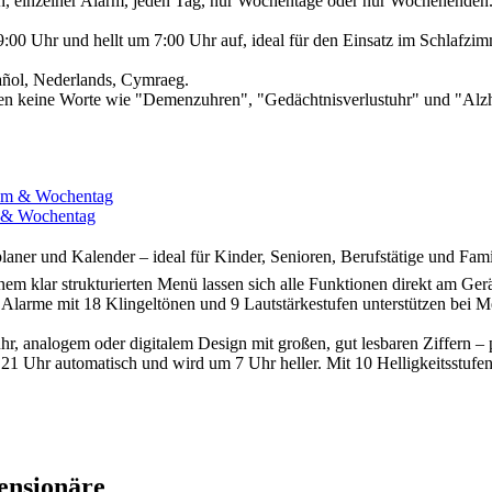
en, einzelner Alarm, jeden Tag, nur Wochentage oder nur Wochenenden.
 Uhr und hellt um 7:00 Uhr auf, ideal für den Einsatz im Schlafzimme
pañol, Nederlands, Cymraeg.
n keine Worte wie "Demenzuhren", "Gedächtnisverlustuhr" und "Alzhe
m & Wochentag
aner und Kalender – ideal für Kinder, Senioren, Berufstätige und Fami
inem klar strukturierten Menü lassen sich alle Funktionen direkt am G
 Alarme mit 18 Klingeltönen und 9 Lautstärkestufen unterstützen bei 
, analogem oder digitalem Design mit großen, gut lesbaren Ziffern – 
Uhr automatisch und wird um 7 Uhr heller. Mit 10 Helligkeitsstufen 
ensionäre