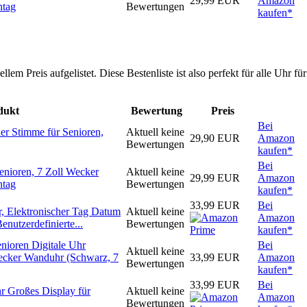
29,99 EUR
Amazon
ntag
Bewertungen
kaufen*
m Preis aufgelistet. Diese Bestenliste ist also perfekt für alle Uhr für
dukt
Bewertung
Preis
Bei
er Stimme für Senioren,
Aktuell keine
29,90 EUR
Amazon
Bewertungen
kaufen*
Bei
ioren, 7 Zoll Wecker
Aktuell keine
29,99 EUR
Amazon
ntag
Bewertungen
kaufen*
33,99 EUR
Bei
r, Elektronischer Tag Datum
Aktuell keine
Amazon
enutzerdefinierte...
Bewertungen
kaufen*
oren Digitale Uhr
Bei
Aktuell keine
ecker Wanduhr (Schwarz, 7
33,99 EUR
Amazon
Bewertungen
kaufen*
33,99 EUR
Bei
r Großes Display für
Aktuell keine
Amazon
Bewertungen