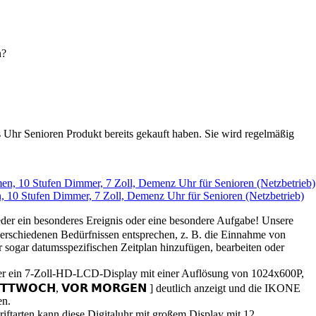
n?
es Uhr Senioren Produkt bereits gekauft haben. Sie wird regelmäßig
, 10 Stufen Dimmer, 7 Zoll, Demenz Uhr für Senioren (Netzbetrieb)
ie nie wieder ein besonderes Ereignis oder eine besondere Aufgabe! Unsere
n verschiedenen Bedürfnissen entsprechen, z. B. die Einnahme von
r sogar datumsspezifischen Zeitplan hinzufügen, bearbeiten oder
erfügt über ein 7-Zoll-HD-LCD-Display mit einer Auflösung von 1024x600P,
𝗧𝗪𝗢𝗖𝗛, 𝗩𝗢𝗥 𝗠𝗢𝗥𝗚𝗘𝗡 ] deutlich anzeigt und die IKONE
en.
riftarten kann diese Digitaluhr mit großem Display mit 12