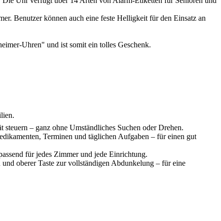
 Die Uhr verfügt über 14 Arten von Alarm-Etiketten für Senioren und
r. Benutzer können auch eine feste Helligkeit für den Einsatz an
imer-Uhren" und ist somit ein tolles Geschenk.
lien.
erät steuern – ganz ohne Umständliches Suchen oder Drehen.
Medikamenten, Terminen und täglichen Aufgaben – für einen gut
passend für jedes Zimmer und jede Einrichtung.
und oberer Taste zur vollständigen Abdunkelung – für eine