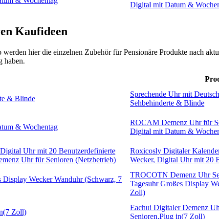
Digital mit Datum & Woche
ren Kaufideen
 werden hier die einzelnen Zubehör für Pensionäre Produkte nach aktuelle
g haben.
Pro
Sprechende Uhr mit Deutsch
Sehbehinderte & Blinde
ROCAM Demenz Uhr für Sen
Digital mit Datum & Woche
Roxicosly Digitaler Kalende
Wecker, Digital Uhr mit 20 B
TROCOTN Demenz Uhr Seni
Tagesuhr Großes Display W
Zoll)
Eachui Digitaler Demenz Uh
Senioren,Plug in(7 Zoll)