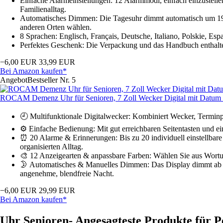
Einfache Alarmeinstellungen: 12 Alarmmodi, einfach einzustell
Familienalltag.
Automatisches Dimmen: Die Tagesuhr dimmt automatisch um 19:00
anderen Orten wählen.
8 Sprachen: Englisch, Français, Deutsche, Italiano, Polskie, Es
Perfektes Geschenk: Die Verpackung und das Handbuch enthalte
−6,00 EUR
33,99 EUR
Bei Amazon kaufen*
Angebot
Bestseller Nr. 5
ROCAM Demenz Uhr für Senioren, 7 Zoll Wecker Digital mit Datu
🕘 Multifunktionale Digitalwecker: Kombiniert Wecker, Terminpl
⚙️ Einfache Bedienung: Mit gut erreichbaren Seitentasten und e
⏰ 20 Alarme & Erinnerungen: Bis zu 20 individuell einstellbare
organisierten Alltag.
🎨 12 Anzeigearten & anpassbare Farben: Wählen Sie aus Wortuhr
🌛 Automatisches & Manuelles Dimmen: Das Display dimmt ab 21 
angenehme, blendfreie Nacht.
−6,00 EUR
29,99 EUR
Bei Amazon kaufen*
Uhr Senioren- Angesagteste Produkte für P