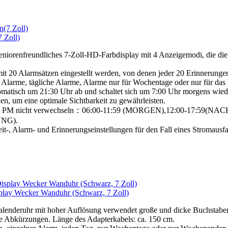
 Zoll)
seniorenfreundliches 7-Zoll-HD-Farbdisplay mit 4 Anzeigemodi, die di
it 20 Alarmsätzen eingestellt werden, von denen jeder 20 Erinnerunge
Alarme, tägliche Alarme, Alarme nur für Wochentage oder nur für das
matisch um 21:30 Uhr ab und schaltet sich um 7:00 Uhr morgens wiede
en, um eine optimale Sichtbarkeit zu gewährleisten.
AM und PM nicht verwechseln：06:00-11:59 (MORGEN),12:00-17:59
NG).
eit-, Alarm- und Erinnerungseinstellungen für den Fall eines Stromausfal
lay Wecker Wanduhr (Schwarz, 7 Zoll)
 Kalenderuhr mit hoher Auflösung verwendet große und dicke Buchstabe
e Abkürzungen. Länge des Adapterkabels: ca. 150 cm.