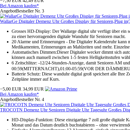
−7,50 EUR
42,49 EUR
Bei Amazon kaufen*
Angebot
Bestseller Nr. 3
WallarGe Digitaler Demenz Uhr Großes Display für Senioren,Plug in(7
Grosses HD-Display: Der Wallarge digital uhr verfügt über ein 
zu einer hervorragenden digitale Wanduhr für Senioren macht.
20 Alarme und Erinnerungen - Die Digitaler Kalenderuhr kann m
Medikamenten, Erinnerungen an Mahlzeiten und mehr. Einzelne 
Automatisches Dimmen:Dieser Digitaler wecker dimmt sich auto
können auch manuell zwischen 1-5 festen Helligkeitsstufen wähl
6 Zeitschlitze: -12/24-Stunden-Anzeige, damit Senioren 
00:59(MITTERNACHT),01:00-05:59(VOR DER DÄMMERU
Batterie Schutz: Diese wanduhr digital groß speichert alle Ihre Z
Zeitpläne immer auf Kurs.
−5,00 EUR
34,99 EUR
Bei Amazon kaufen*
Angebot
Bestseller Nr. 4
TROCOTN Demenz Uhr Senioren Digitale Uhr Tagesuhr Großes Disp
HD-Display-Funktion: Diese einzigartige 7 zoll große digitale
Monat und das Datum deutlich buchstabieren – ohne verwirrend