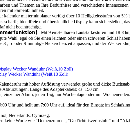
ben und Themen an Ihre Bedürfnisse und verschiedene Innenszenen anp
ren mit Farbenblindheit.
ser digitaler kalender mit terminplaner verfügt über 10 Helligkeitsstufen von
as scharfe, blendfreie und übersichtliche Display kann sicherstellen, 
f nicht beeinträchtigt.
 𝗦𝗰𝗵𝗹𝘂𝗺𝗺𝗲𝗿𝗳𝘂𝗻𝗸𝘁𝗶𝗼𝗻】 Mit 9 einstellbaren Lautstärkestufen un
ine gute Wahl, egal ob Sie einen leichten oder einen schweren Schlaf ha
3-, 5- oder 9-minütige Nickerchenzeit anpassen, und der Wecker klinge
lay Wecker Wanduhr (Weiß,10 Zoll)
e Kalenderuhr mit hoher Auflösung verwendet große und dicke Buchstab
e Abkürzungen. Länge des Adapterkabels: ca. 150 cm.
en, einzelner Alarm, jeden Tag, nur Wochentage oder nur Wochenenden.
 Uhr und hellt um 7:00 Uhr auf, ideal für den Einsatz im Schlafzimme
pañol, Nederlands, Cymraeg.
n keine Worte wie "Demenzuhren", "Gedächtnisverlustuhr" und "Alzhe