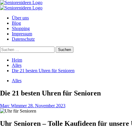
Zum
Inhalt
Primäres
springen
Menü
Über uns
Blog
Shopping
Impressum
Datenschutz
Suchen
nach:
Heim
Alles
Die 21 besten Uhren für Senioren
Alles
Die 21 besten Uhren für Senioren
Marc Wimmer
28. November 2023
Uhr Senioren – Tolle Kaufideen für unsere