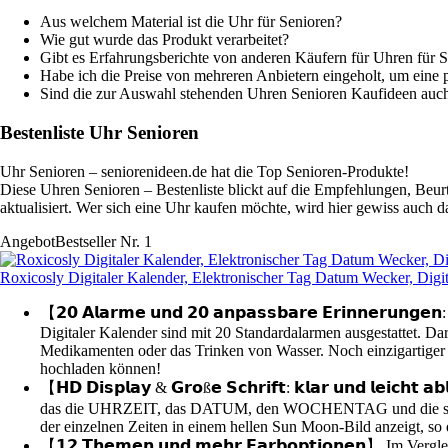
Aus welchem Material ist die Uhr für Senioren?
Wie gut wurde das Produkt verarbeitet?
Gibt es Erfahrungsberichte von anderen Käufern für Uhren für 
Habe ich die Preise von mehreren Anbietern eingeholt, um eine 
Sind die zur Auswahl stehenden Uhren Senioren Kaufideen auch
Bestenliste Uhr Senioren
Uhr Senioren – seniorenideen.de hat die Top Senioren-Produkte!
Diese Uhren Senioren – Bestenliste blickt auf die Empfehlungen, Beurt
aktualisiert. Wer sich eine Uhr kaufen möchte, wird hier gewiss auch d
Angebot
Bestseller Nr. 1
Roxicosly Digitaler Kalender, Elektronischer Tag Datum Wecker, Digi
【𝟮𝟬 𝗔𝗹𝗮𝗿𝗺𝗲 𝘂𝗻𝗱 𝟮𝟬 𝗮𝗻𝗽𝗮𝘀𝘀𝗯𝗮𝗿𝗲 𝗘𝗿𝗶𝗻𝗻𝗲𝗿𝘂𝗻
Digitaler Kalender sind mit 20 Standardalarmen ausgestattet. Da
Medikamenten oder das Trinken von Wasser. Noch einzigartiger i
hochladen können!
【𝗛𝗗 𝗗𝗶𝘀𝗽𝗹𝗮𝘆 & 𝗚𝗿𝗼ß𝗲 𝗦𝗰𝗵𝗿𝗶𝗳𝘁: 𝗸𝗹𝗮𝗿 𝘂𝗻𝗱 𝗹
das die UHRZEIT, das DATUM, den WOCHENTAG und die sechs Tages
der einzelnen Zeiten in einem hellen Sun Moon-Bild anzeigt, so
【𝟭𝟮 𝗧𝗵𝗲𝗺𝗲𝗻 𝘂𝗻𝗱 𝗺𝗲𝗵𝗿 𝗙𝗮𝗿𝗯𝗼𝗽𝘁𝗶𝗼𝗻𝗲𝗻】 Im 