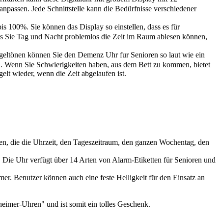
assen. Jede Schnittstelle kann die Bedürfnisse verschiedener
 5% bis 100%. Sie können das Display so einstellen, dass es für
dass Sie Tag und Nacht problemlos die Zeit im Raum ablesen können,
d 18 Klingeltönen können Sie den Demenz Uhr fur Senioren so laut wie ein
ben. Wenn Sie Schwierigkeiten haben, aus dem Bett zu kommen, bietet
lt wieder, wenn die Zeit abgelaufen ist.
en, die die Uhrzeit, den Tageszeitraum, den ganzen Wochentag, den
 Die Uhr verfügt über 14 Arten von Alarm-Etiketten für Senioren und
r. Benutzer können auch eine feste Helligkeit für den Einsatz an
imer-Uhren" und ist somit ein tolles Geschenk.