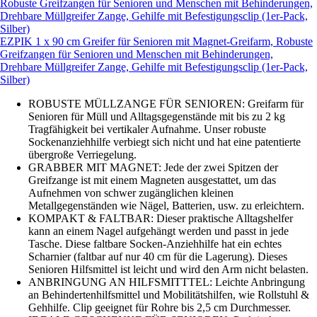
EZPIK 1 x 90 cm Greifer für Senioren mit Magnet-Greifarm, Robuste
Greifzangen für Senioren und Menschen mit Behinderungen,
Drehbare Müllgreifer Zange, Gehilfe mit Befestigungsclip (1er-Pack,
Silber)
ROBUSTE MÜLLZANGE FÜR SENIOREN: Greifarm für
Senioren für Müll und Alltagsgegenstände mit bis zu 2 kg
Tragfähigkeit bei vertikaler Aufnahme. Unser robuste
Sockenanziehhilfe verbiegt sich nicht und hat eine patentierte
übergroße Verriegelung.
GRABBER MIT MAGNET: Jede der zwei Spitzen der
Greifzange ist mit einem Magneten ausgestattet, um das
Aufnehmen von schwer zugänglichen kleinen
Metallgegenständen wie Nägel, Batterien, usw. zu erleichtern.
KOMPAKT & FALTBAR: Dieser praktische Alltagshelfer
kann an einem Nagel aufgehängt werden und passt in jede
Tasche. Diese faltbare Socken-Anziehhilfe hat ein echtes
Scharnier (faltbar auf nur 40 cm für die Lagerung). Dieses
Senioren Hilfsmittel ist leicht und wird den Arm nicht belasten.
ANBRINGUNG AN HILFSMITTTEL: Leichte Anbringung
an Behindertenhilfsmittel und Mobilitätshilfen, wie Rollstuhl &
Gehhilfe. Clip geeignet für Rohre bis 2,5 cm Durchmesser.