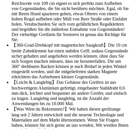
Reichweite von 109 cm eignet es sich perfekt zum Aufheben
von Gegenständen, die Sie nicht berühren möchten. Egal, ob Sie
mit Ihrem Hund spazieren gehen, etwas Oberes von einem
hohen Regal aufheben oder Müll von Ihrer Straße oder Einfahrt
holen. Verabschieden Sie sich vom gefährlichen Regalklettern
und begrüßen Sie die mühelose Entnahme von Gegenständen!
Der vielseitige Greifarm für Senioren ist genau das Richtige für
Sie.
【360-Grad-Drehkopf mit magnetischer Saugkraft】Die 10 cm
breite Zahnklemme hat einen stabilen Griff, sodass Gegenstände
sicher gehalten und angehoben werden können, ohne dass Sie
sich Sorgen machen müssen, dass sie herunterfallen. Die um
360° drehbaren Backen können je nach Bedarf in jeden Winkel
eingestellt werden, und die mitgelieferten starken Magnete
erleichtern das Aufnehmen kleiner Gegenstände.
【Leicht & Langlebig】Das Gehäuse des Greifers ist aus
hochwertigem Aluminium gefertigt, eingebauter Stahldraht 0,6
mm dick, leichter und bequemer als andere Greifer, und einfach
zu tragen. Langlebig und langlebig, ist die Anzahl der
Anwendungen bis zu 10.000 Mal.
【Was Wirst du Bekommen?】Wir haben diesen greifzange
lang seit 2 Jahren entwickelt und die neueste Technologie und
Materialien auf dem Markt übernommen. Wenn Sie Fragen
haben, können Sie sich gerne an uns wenden, Wir werden Ihnen