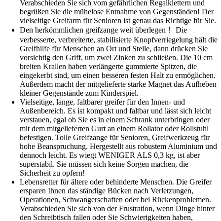
Verabschieden Sie sich vom gefährlichen Regalklettern und
begrüßen Sie die mühelose Entnahme von Gegenständen! Der
vielseitige Greifarm für Senioren ist genau das Richtige für Sie.
Den herkömmlichen greifzange weit überlegen！ Die
verbesserte, verbreiterte, stabilisierte Knopfverriegelung hält die
Greifhilfe für Menschen an Ort und Stelle, dann drücken Sie
vorsichtig den Griff, um zwei Zinken zu schließen. Die 10 cm
breiten Krallen haben verlängerte gummierte Spitzen, die
eingekerbt sind, um einen besseren festen Halt zu ermöglichen.
Außerdem macht der mitgelieferte starke Magnet das Aufheben
kleiner Gegenstände zum Kinderspiel.
Vielseitige, lange, faltbarer greifer für den Innen- und
Außenbereich. Es ist kompakt und faltbar und lässt sich leicht
verstauen, egal ob Sie es in einem Schrank unterbringen oder
mit dem mitgelieferten Gurt an einem Rollator oder Rollstuhl
befestigen. Tolle Greifzange für Senioren, Greifwerkzeug für
hohe Beanspruchung. Hergestellt aus robustem Aluminium und
dennoch leicht. Es wiegt WENIGER ALS 0,3 kg, ist aber
superstabil. Sie müssen sich keine Sorgen machen, die
Sicherheit zu opfern!
Lebensretter für ältere oder behinderte Menschen. Die Greifer
ersparen Ihnen das ständige Bücken nach Verletzungen,
Operationen, Schwangerschaften oder bei Rückenproblemen.
Verabschieden Sie sich von der Frustration, wenn Dinge hinter
den Schreibtisch fallen oder Sie Schwierigkeiten haben,