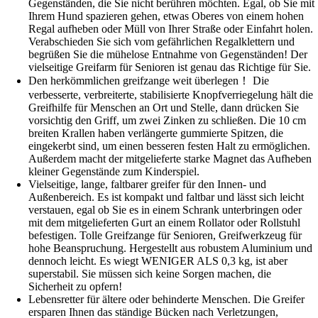
Gegenständen, die Sie nicht berühren möchten. Egal, ob Sie mit
Ihrem Hund spazieren gehen, etwas Oberes von einem hohen
Regal aufheben oder Müll von Ihrer Straße oder Einfahrt holen.
Verabschieden Sie sich vom gefährlichen Regalklettern und
begrüßen Sie die mühelose Entnahme von Gegenständen! Der
vielseitige Greifarm für Senioren ist genau das Richtige für Sie.
Den herkömmlichen greifzange weit überlegen！ Die
verbesserte, verbreiterte, stabilisierte Knopfverriegelung hält die
Greifhilfe für Menschen an Ort und Stelle, dann drücken Sie
vorsichtig den Griff, um zwei Zinken zu schließen. Die 10 cm
breiten Krallen haben verlängerte gummierte Spitzen, die
eingekerbt sind, um einen besseren festen Halt zu ermöglichen.
Außerdem macht der mitgelieferte starke Magnet das Aufheben
kleiner Gegenstände zum Kinderspiel.
Vielseitige, lange, faltbarer greifer für den Innen- und
Außenbereich. Es ist kompakt und faltbar und lässt sich leicht
verstauen, egal ob Sie es in einem Schrank unterbringen oder
mit dem mitgelieferten Gurt an einem Rollator oder Rollstuhl
befestigen. Tolle Greifzange für Senioren, Greifwerkzeug für
hohe Beanspruchung. Hergestellt aus robustem Aluminium und
dennoch leicht. Es wiegt WENIGER ALS 0,3 kg, ist aber
superstabil. Sie müssen sich keine Sorgen machen, die
Sicherheit zu opfern!
Lebensretter für ältere oder behinderte Menschen. Die Greifer
ersparen Ihnen das ständige Bücken nach Verletzungen,