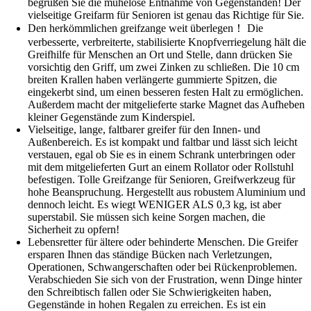
begrüßen Sie die mühelose Entnahme von Gegenständen! Der
vielseitige Greifarm für Senioren ist genau das Richtige für Sie.
Den herkömmlichen greifzange weit überlegen！ Die
verbesserte, verbreiterte, stabilisierte Knopfverriegelung hält die
Greifhilfe für Menschen an Ort und Stelle, dann drücken Sie
vorsichtig den Griff, um zwei Zinken zu schließen. Die 10 cm
breiten Krallen haben verlängerte gummierte Spitzen, die
eingekerbt sind, um einen besseren festen Halt zu ermöglichen.
Außerdem macht der mitgelieferte starke Magnet das Aufheben
kleiner Gegenstände zum Kinderspiel.
Vielseitige, lange, faltbarer greifer für den Innen- und
Außenbereich. Es ist kompakt und faltbar und lässt sich leicht
verstauen, egal ob Sie es in einem Schrank unterbringen oder
mit dem mitgelieferten Gurt an einem Rollator oder Rollstuhl
befestigen. Tolle Greifzange für Senioren, Greifwerkzeug für
hohe Beanspruchung. Hergestellt aus robustem Aluminium und
dennoch leicht. Es wiegt WENIGER ALS 0,3 kg, ist aber
superstabil. Sie müssen sich keine Sorgen machen, die
Sicherheit zu opfern!
Lebensretter für ältere oder behinderte Menschen. Die Greifer
ersparen Ihnen das ständige Bücken nach Verletzungen,
Operationen, Schwangerschaften oder bei Rückenproblemen.
Verabschieden Sie sich von der Frustration, wenn Dinge hinter
den Schreibtisch fallen oder Sie Schwierigkeiten haben,
Gegenstände in hohen Regalen zu erreichen. Es ist ein