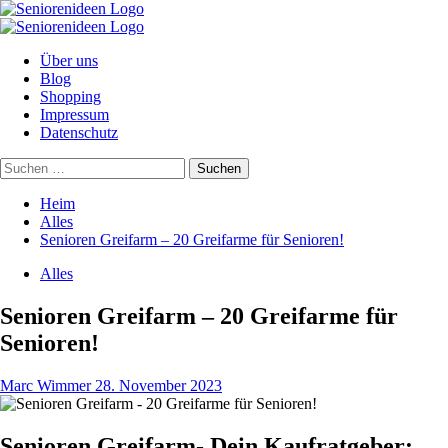
Zum
Inhalt
Primäres
springen
Menü
Über uns
Blog
Shopping
Impressum
Datenschutz
Suchen
nach:
Heim
Alles
Senioren Greifarm – 20 Greifarme für Senioren!
Alles
Senioren Greifarm – 20 Greifarme für
Senioren!
Marc Wimmer
28. November 2023
Senioren Greifarm- Dein Kaufratgeber: