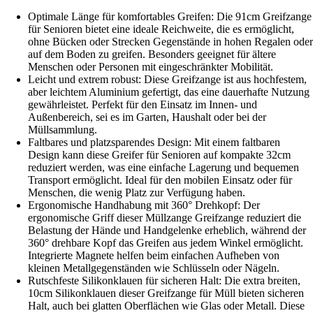
Optimale Länge für komfortables Greifen: Die 91cm Greifzange
für Senioren bietet eine ideale Reichweite, die es ermöglicht,
ohne Bücken oder Strecken Gegenstände in hohen Regalen oder
auf dem Boden zu greifen. Besonders geeignet für ältere
Menschen oder Personen mit eingeschränkter Mobilität.
Leicht und extrem robust: Diese Greifzange ist aus hochfestem,
aber leichtem Aluminium gefertigt, das eine dauerhafte Nutzung
gewährleistet. Perfekt für den Einsatz im Innen- und
Außenbereich, sei es im Garten, Haushalt oder bei der
Müllsammlung.
Faltbares und platzsparendes Design: Mit einem faltbaren
Design kann diese Greifer für Senioren auf kompakte 32cm
reduziert werden, was eine einfache Lagerung und bequemen
Transport ermöglicht. Ideal für den mobilen Einsatz oder für
Menschen, die wenig Platz zur Verfügung haben.
Ergonomische Handhabung mit 360° Drehkopf: Der
ergonomische Griff dieser Müllzange Greifzange reduziert die
Belastung der Hände und Handgelenke erheblich, während der
360° drehbare Kopf das Greifen aus jedem Winkel ermöglicht.
Integrierte Magnete helfen beim einfachen Aufheben von
kleinen Metallgegenständen wie Schlüsseln oder Nägeln.
Rutschfeste Silikonklauen für sicheren Halt: Die extra breiten,
10cm Silikonklauen dieser Greifzange für Müll bieten sicheren
Halt, auch bei glatten Oberflächen wie Glas oder Metall. Diese