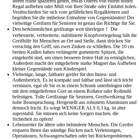
Ihrem Hund spazieren gehen, etwas Oberes von einem hohen
Regal aufheben oder Müll von Ihrer Straße oder Einfahrt holen.
Verabschieden Sie sich vom gefährlichen Regalklettern und
begrüßen Sie die mühelose Entnahme von Gegenständen! Der
vielseitige Greifarm für Senioren ist genau das Richtige für Sie.
Den herkömmlichen greifzange weit überlegen！ Die
verbesserte, verbreiterte, stabilisierte Knopfverriegelung hält die
Greifhilfe für Menschen an Ort und Stelle, dann drücken Sie
vorsichtig den Griff, um zwei Zinken zu schließen. Die 10 cm
breiten Krallen haben verlängerte gummierte Spitzen, die
eingekerbt sind, um einen besseren festen Halt zu ermöglichen.
Außerdem macht der mitgelieferte starke Magnet das Aufheben
kleiner Gegenstände zum Kinderspiel.
Vielseitige, lange, faltbarer greifer für den Innen- und
Außenbereich. Es ist kompakt und faltbar und lässt sich leicht
verstauen, egal ob Sie es in einem Schrank unterbringen oder
mit dem mitgelieferten Gurt an einem Rollator oder Rollstuhl
befestigen. Tolle Greifzange für Senioren, Greifwerkzeug für
hohe Beanspruchung. Hergestellt aus robustem Aluminium und
dennoch leicht. Es wiegt WENIGER ALS 0,3 kg, ist aber
superstabil. Sie müssen sich keine Sorgen machen, die
Sicherheit zu opfern!
Lebensretter für ältere oder behinderte Menschen. Die Greifer
ersparen Ihnen das ständige Bücken nach Verletzungen,
Operationen, Schwangerschaften oder bei Rückenproblemen.