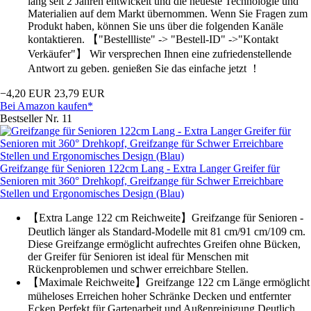
lang seit 2 Jahren entwickelt und die neueste Technologie und
Materialien auf dem Markt übernommen. Wenn Sie Fragen zum
Produkt haben, können Sie uns über die folgenden Kanäle
kontaktieren. 【"Bestellliste" -> "Bestell-ID" ->"Kontakt
Verkäufer"】 Wir versprechen Ihnen eine zufriedenstellende
Antwort zu geben. genießen Sie das einfache jetzt ！
−4,20 EUR
23,79 EUR
Bei Amazon kaufen*
Bestseller Nr. 11
Greifzange für Senioren 122cm Lang - Extra Langer Greifer für
Senioren mit 360° Drehkopf, Greifzange für Schwer Erreichbare
Stellen und Ergonomisches Design (Blau)
【Extra Lange 122 cm Reichweite】Greifzange für Senioren -
Deutlich länger als Standard-Modelle mit 81 cm/91 cm/109 cm.
Diese Greifzange ermöglicht aufrechtes Greifen ohne Bücken,
der Greifer für Senioren ist ideal für Menschen mit
Rückenproblemen und schwer erreichbare Stellen.
【Maximale Reichweite】Greifzange 122 cm Länge ermöglicht
müheloses Erreichen hoher Schränke Decken und entfernter
Ecken Perfekt für Gartenarbeit und Außenreinigung Deutlich