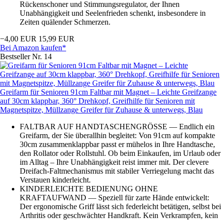
Rückenschoner und Stimmungsregulator, der Ihnen
Unabhängigkeit und Seelenfrieden schenkt, insbesondere in
Zeiten quälender Schmerzen.
−4,00 EUR
15,99 EUR
Bei Amazon kaufen*
Bestseller Nr. 14
Greifarm für Senioren 91cm Faltbar mit Magnet – Leichte Greifzange
auf 30cm klappbar, 360° Drehkopf, Greifhilfe für Senioren mit
Magnetspitze, Müllzange Greifer für Zuhause & unterwegs, Blau
FALTBAR AUF HANDTASCHENGRÖSSE — Endlich ein
Greifarm, der Sie überallhin begleitet: Von 91cm auf kompakte
30cm zusammenklappbar passt er mühelos in Ihre Handtasche,
den Rollator oder Rollstuhl. Ob beim Einkaufen, im Urlaub oder
im Alltag – Ihre Unabhängigkeit reist immer mit. Der clevere
Dreifach-Faltmechanismus mit stabiler Verriegelung macht das
Verstauen kinderleicht.
KINDERLEICHTE BEDIENUNG OHNE
KRAFTAUFWAND — Speziell für zarte Hände entwickelt:
Der ergonomische Griff lässt sich federleicht betätigen, selbst bei
Arthritis oder geschwächter Handkraft. Kein Verkrampfen, kein