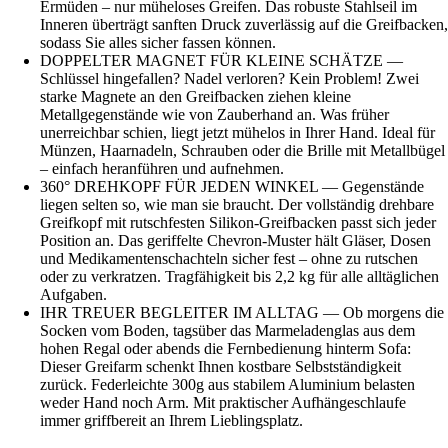
Ermüden – nur müheloses Greifen. Das robuste Stahlseil im
Inneren überträgt sanften Druck zuverlässig auf die Greifbacken,
sodass Sie alles sicher fassen können.
DOPPELTER MAGNET FÜR KLEINE SCHÄTZE —
Schlüssel hingefallen? Nadel verloren? Kein Problem! Zwei
starke Magnete an den Greifbacken ziehen kleine
Metallgegenstände wie von Zauberhand an. Was früher
unerreichbar schien, liegt jetzt mühelos in Ihrer Hand. Ideal für
Münzen, Haarnadeln, Schrauben oder die Brille mit Metallbügel
– einfach heranführen und aufnehmen.
360° DREHKOPF FÜR JEDEN WINKEL — Gegenstände
liegen selten so, wie man sie braucht. Der vollständig drehbare
Greifkopf mit rutschfesten Silikon-Greifbacken passt sich jeder
Position an. Das geriffelte Chevron-Muster hält Gläser, Dosen
und Medikamentenschachteln sicher fest – ohne zu rutschen
oder zu verkratzen. Tragfähigkeit bis 2,2 kg für alle alltäglichen
Aufgaben.
IHR TREUER BEGLEITER IM ALLTAG — Ob morgens die
Socken vom Boden, tagsüber das Marmeladenglas aus dem
hohen Regal oder abends die Fernbedienung hinterm Sofa:
Dieser Greifarm schenkt Ihnen kostbare Selbstständigkeit
zurück. Federleichte 300g aus stabilem Aluminium belasten
weder Hand noch Arm. Mit praktischer Aufhängeschlaufe
immer griffbereit an Ihrem Lieblingsplatz.