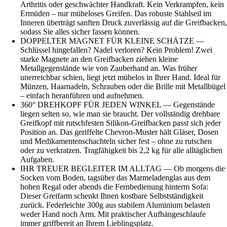
Arthritis oder geschwächter Handkraft. Kein Verkrampfen, kein
Ermüden – nur müheloses Greifen. Das robuste Stahlseil im
Inneren überträgt sanften Druck zuverlässig auf die Greifbacken,
sodass Sie alles sicher fassen können.
DOPPELTER MAGNET FÜR KLEINE SCHÄTZE —
Schlüssel hingefallen? Nadel verloren? Kein Problem! Zwei
starke Magnete an den Greifbacken ziehen kleine
Metallgegenstände wie von Zauberhand an. Was früher
unerreichbar schien, liegt jetzt mühelos in Ihrer Hand. Ideal für
Münzen, Haarnadeln, Schrauben oder die Brille mit Metallbügel
– einfach heranführen und aufnehmen.
360° DREHKOPF FÜR JEDEN WINKEL — Gegenstände
liegen selten so, wie man sie braucht. Der vollständig drehbare
Greifkopf mit rutschfesten Silikon-Greifbacken passt sich jeder
Position an. Das geriffelte Chevron-Muster hält Gläser, Dosen
und Medikamentenschachteln sicher fest – ohne zu rutschen
oder zu verkratzen. Tragfähigkeit bis 2,2 kg für alle alltäglichen
Aufgaben.
IHR TREUER BEGLEITER IM ALLTAG — Ob morgens die
Socken vom Boden, tagsüber das Marmeladenglas aus dem
hohen Regal oder abends die Fernbedienung hinterm Sofa:
Dieser Greifarm schenkt Ihnen kostbare Selbstständigkeit
zurück. Federleichte 300g aus stabilem Aluminium belasten
weder Hand noch Arm. Mit praktischer Aufhängeschlaufe
immer griffbereit an Ihrem Lieblingsplatz.