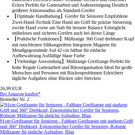
Ecken Perfekt für Gartenarbeit und Außenreinigung Deutlich
größerer Aktionsradius als Standard-Greifer
【Optimale Handhabung】Greifer für Senioren Empfohlene
Zwei-Hand-Technik Eine Hand am Griff für präzise Steuerung
zweite Hand vorne am Stab für bessere Balance Ermöglicht
müheloses und sicheres Greifen auch bei dieser Länge
【Praktische Funktionen】Müllzange 360 Grad drehbarer Kopf
mit rutschfesten Silikongreifern Integrierte Magnete für
Metallgegenstände Auf 42 cm faltbar für einfache
Aufbewahrung Auffällige blaue Farbe
【Vielseitige Anwendung】Müllzange Greifzange Perfekt für
hohe Regale Gartenarbeit und Büroorganisation Ideal für große
Menschen und Personen mit Rückenproblemen Erleichtert
tägliche Aufgaben ohne Bücken oder Strecken
26,99 EUR
Bei Amazon kaufen*
Bestseller Nr. 2
91cm Greifzange für Senioren - Faltbare Greifzange mit starkem Griff
und 360° Drehkopf, Ergonomischer Greifer für Senioren, Robuste
Müllzange für tägliche Aufgaben, Blau