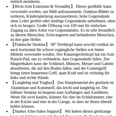
einfach montieren.
【80cm Arm Extension & Versatility】 Dieser greifhilfe kann
verwendet werden, um Müll aufzusammeln, Outdoor-Blätter zu
sortieren, Kinderspielzeug auszusortieren. hohe Gegenstände
ohne Leiter greifen oder niedrige Gegenstände aufnehmen, ohne
sich zu beugen. Große Öffnung von 100 mm für einfachen
Zugang zu allen Arten von Gegenständen. Es ist sehr freundlich
zu älteren Menschen, Schwangeren und behinderten Menschen,
ist ihre gute Helfer.
【Praktische Struktur】 90° Drehkopf kann sowohl vertikal als
auch horizontal für schwer zugängliche Stellen wie hinter
Möbeln verwendet werden. Der Klauengreiferkopf hat ein Anti-
Rutsch-Pad, um zu verhindern, dass Gegenstände fallen. Der
Magnethaken kann die Schlüssel, Münzen, Messer und Gabeln
absorbieren, die auf den Boden fallen, und der Gummigriff
bringt einen bequemen Griff, spart Kraft und ist vielseitig für
linke und rechte Hände.
【Langlebig und Tragbar】 Das Hauptmaterial des greifarm ist
Aluminium und Kunststoff, das leicht und langlebig ist. Die
faltbare Struktur ist bequem zum Aufhängen und Ausführen.
Wenn Sie zwei kaufen, können Sie eine im Schlafzimmer, eine
in der Küche und eine in der Garage, so dass sie Ihnen überall
helfen können.
【Starker After-Sales-Support】 Wir haben diesen greifzange