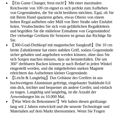
【Ein Game Changer, freut euch!】Mit einer maximalen
Reichweite von 109 cm eignet es sich perfekt zum Aufheben
von Gegenständen, die Sie nicht berühren möchten. Egal, ob Sie
mit Ihrem Hund spazieren gehen, etwas Oberes von einem
hohen Regal aufheben oder Müll von Ihrer Straße oder Einfahrt
holen. Verabschieden Sie sich vom gefährlichen Regalklettern
und begrüßen Sie die mühelose Entnahme von Gegenständen!
Der vielseitige Greifarm für Senioren ist genau das Richtige für
Sie.
【360-Grad-Drehkopf mit magnetischer Saugkraft】Die 10 cm
breite Zahnklemme hat einen stabilen Griff, sodass Gegenstände
sicher gehalten und angehoben werden können, ohne dass Sie
sich Sorgen machen müssen, dass sie herunterfallen. Die um
360° drehbaren Backen können je nach Bedarf in jeden Winkel
eingestellt werden, und die mitgelieferten starken Magnete
erleichtern das Aufnehmen kleiner Gegenstände.
【Leicht & Langlebig】Das Gehäuse des Greifers ist aus
hochwertigem Aluminium gefertigt, eingebauter Stahldraht 0,6
mm dick, leichter und bequemer als andere Greifer, und einfach
zu tragen. Langlebig und langlebig, ist die Anzahl der
Anwendungen bis zu 10.000 Mal.
【Was Wirst du Bekommen?】Wir haben diesen greifzange
lang seit 2 Jahren entwickelt und die neueste Technologie und
Materialien auf dem Markt übernommen. Wenn Sie Fragen