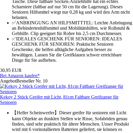
Tasche. Diese faltbare Socken-Anziehhilfe hat ein echtes
Scharniere (faltbar auf nur 50 cm für die Lagerung). Dieses
Senioren Hilfsmittel wiegt nur 0,28 kg und wird den Arm nicht
belasten.
✅ANBRINGUNG AN HILFSMITTTEL: Leichte Anbringung
an Behindertenhilfsmittel und Mobilitätshilfen, wie Rollstuhl &
Gehhilfe. Clip geeignet für Rohre bis 2,5 cm Durchmesser.
✅IDEALES GESCHENK FÜR SENIOREN: IDEALES
GESCHENK FÜR SENIOREN: Praktische Senioren
Geschenke, die helfen alltägliche Aufgaben besser zu
bewältigen. Lassen Sie die Greifklauen schwer erreichbare
Dinge für Sie aufheben.
30,95 EUR
Bei Amazon kaufen*
Angebot
Bestseller Nr. 10
Kekoy 2 Stück Greifer mit Licht, 81cm Faltbare Greifzange für
Senioren
【Heller Scheinwerfer】Dieser greifer für senioren mit Licht
kann Objekte an dunklen Stellen wie Risse, Sofaböden genau
finden, sind sehr praktisch für ältere Menschen. Unser Produkt
wird mit 6 vorinstallierten Batterien geliefert, sie können es