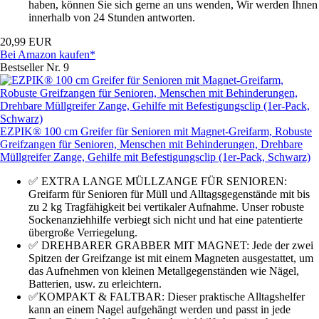
haben, können Sie sich gerne an uns wenden, Wir werden Ihnen
innerhalb von 24 Stunden antworten.
20,99 EUR
Bei Amazon kaufen*
Bestseller Nr. 9
EZPIK® 100 cm Greifer für Senioren mit Magnet-Greifarm, Robuste
Greifzangen für Senioren, Menschen mit Behinderungen, Drehbare
Müllgreifer Zange, Gehilfe mit Befestigungsclip (1er-Pack, Schwarz)
✅ EXTRA LANGE MÜLLZANGE FÜR SENIOREN:
Greifarm für Senioren für Müll und Alltagsgegenstände mit bis
zu 2 kg Tragfähigkeit bei vertikaler Aufnahme. Unser robuste
Sockenanziehhilfe verbiegt sich nicht und hat eine patentierte
übergroße Verriegelung.
✅ DREHBARER GRABBER MIT MAGNET: Jede der zwei
Spitzen der Greifzange ist mit einem Magneten ausgestattet, um
das Aufnehmen von kleinen Metallgegenständen wie Nägel,
Batterien, usw. zu erleichtern.
✅KOMPAKT & FALTBAR: Dieser praktische Alltagshelfer
kann an einem Nagel aufgehängt werden und passt in jede