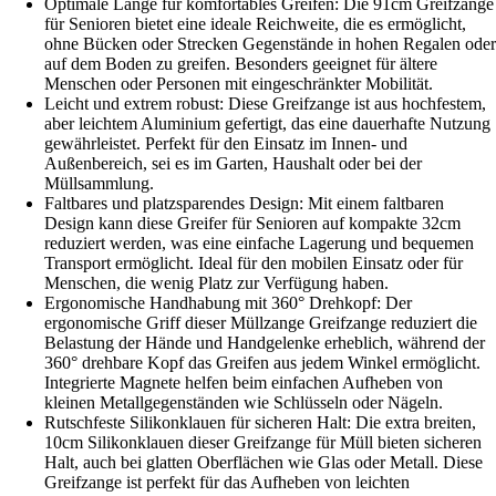
Optimale Länge für komfortables Greifen: Die 91cm Greifzange
für Senioren bietet eine ideale Reichweite, die es ermöglicht,
ohne Bücken oder Strecken Gegenstände in hohen Regalen oder
auf dem Boden zu greifen. Besonders geeignet für ältere
Menschen oder Personen mit eingeschränkter Mobilität.
Leicht und extrem robust: Diese Greifzange ist aus hochfestem,
aber leichtem Aluminium gefertigt, das eine dauerhafte Nutzung
gewährleistet. Perfekt für den Einsatz im Innen- und
Außenbereich, sei es im Garten, Haushalt oder bei der
Müllsammlung.
Faltbares und platzsparendes Design: Mit einem faltbaren
Design kann diese Greifer für Senioren auf kompakte 32cm
reduziert werden, was eine einfache Lagerung und bequemen
Transport ermöglicht. Ideal für den mobilen Einsatz oder für
Menschen, die wenig Platz zur Verfügung haben.
Ergonomische Handhabung mit 360° Drehkopf: Der
ergonomische Griff dieser Müllzange Greifzange reduziert die
Belastung der Hände und Handgelenke erheblich, während der
360° drehbare Kopf das Greifen aus jedem Winkel ermöglicht.
Integrierte Magnete helfen beim einfachen Aufheben von
kleinen Metallgegenständen wie Schlüsseln oder Nägeln.
Rutschfeste Silikonklauen für sicheren Halt: Die extra breiten,
10cm Silikonklauen dieser Greifzange für Müll bieten sicheren
Halt, auch bei glatten Oberflächen wie Glas oder Metall. Diese
Greifzange ist perfekt für das Aufheben von leichten