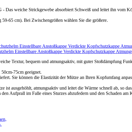
 Strickgewebe absorbiert Schweiß und leitet ihn vom Körper w
9-65 cm). Bei Zwischengrößen wählen Sie die größere.
utzhelm Einstellbare Anstoßkappe Verdickte Kopfschutzkappe Atmung
weiche Textur, bequem und atmungsaktiv, mit guter Stoßdämpfung Funk
n 50cm-75cm geeignet.
efert. Sie können die Elastizität der Mütze an Ihren Kopfumfang anpass
 ist ausgehöhlt, atmungsaktiv und leitet die Wärme schnell ab, so das
m den Aufprall im Falle eines Sturzes abzufedern und den Schaden am 
,