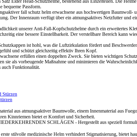
 Satz Elder Head-Schutzhelme, bestehend aus Einzelteilen. Die Helme 
ine bequeme Passform.
saktiver fall schutz helm erwachsene aus hochwertigen Baumwoll- und 
ung. Der Innenraum verfügt über ein atmungsaktives Netzfutter und ei
dlichkeit unserer Anti-Fall-Kopfschutzhelme durch ein erweitertes Kle
zeitig eine bessere Einstellbarkeit. Der verstellbare Bereich kann wie
chutzkappen ist hohl, was die Luftzirkulation fördert und Beschwerde
efühl und schützt gleichzeitig effektiv Ihren Kopf.
chsene erfüllen einen doppelten Zweck. Sie bieten wichtigen Schutz f
en sie als vorbeugende Maßnahme und minimieren die Wahrscheinlichke
 auch Funktionalität.
Stürzen
material aus atmungsaktiver Baumwolle, einem Innenmaterial aus Fuegoso
ren Kinnriemen bietet er Komfort und Sicherheit.
ENDEN SCHLÄGEN - Hergestellt aus speziell formuliertem, pa
volle medizinische Helm verhindert Stigmatisierung, bietet haut