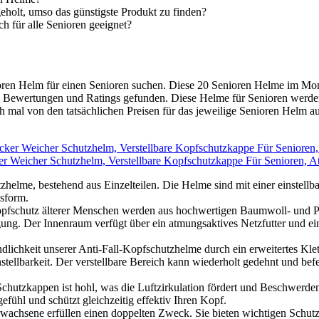
eholt, umso das günstigste Produkt zu finden?
h für alle Senioren geeignet?
Senioren Helm für einen Senioren suchen. Diese 20 Senioren Helme im M
 Bewertungen und Ratings gefunden. Diese Helme für Senioren werden t
al von den tatsächlichen Preisen für das jeweilige Senioren Helm auf 
r Weicher Schutzhelm, Verstellbare Kopfschutzkappe Für Senioren, A
tzhelme, bestehend aus Einzelteilen. Die Helme sind mit einer einstell
sform.
fschutz älterer Menschen werden aus hochwertigen Baumwoll- und Polye
ung. Der Innenraum verfügt über ein atmungsaktives Netzfutter und ei
dlichkeit unserer Anti-Fall-Kopfschutzhelme durch ein erweitertes Kle
tellbarkeit. Der verstellbare Bereich kann wiederholt gedehnt und befe
chutzkappen ist hohl, was die Luftzirkulation fördert und Beschwerde
efühl und schützt gleichzeitig effektiv Ihren Kopf.
chsene erfüllen einen doppelten Zweck. Sie bieten wichtigen Schutz f