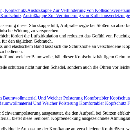
, Kopfschutz,Anstoßkappe Zur Verhinderung von Kollisionsverletzunge
ser Sturzkappe hilft, Aufprallenergie bei Stößen zu absorbieren. 
inische Wirkung zu versprechen.
rdert die Luftzirkulation und reduziert das Gefühl von Feuchtigke
 für den täglichen Gebrauch.
elastischem Band lässt sich die Schutzhöhe an verschiedene Kopfumf
 zu bedienen.
 und weicher Baumwolle, hält dieser Kopfschutz häufigem Gebrauch u
ützen nicht nur den Schädel, sondern auch die Ohren vor leichten St
mwollmaterial Und Weicher Polsterung Komfortabler Kopfschutz Für
rter Schwammpolsterung ausgestattet, die den Aufprall bei Stürzen effe
rial, bietet diese Senioren-Kopfbedeckung ausgezeichnete Atmungsakt
 individuelle Anpassung der Kopfkappe an verschiedene Kopfgrößen, was