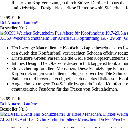
Risiko von Kopfverletzungen durch Stürze. Darüber hinaus dien
und vielseitigen Design bieten diese Helme sowohl Sicherheit als
19,99 EUR
Bei Amazon kaufen*
Bestseller Nr. 2
XCSJ Weicher Schutzhelm Für Ältere für Kopfumfang 19.7-29.5in (G
Hochwertige Materialien: ie Kopfschutzkappe besteht aus hoc
den durch den Kopfaufprall verursachten Schaden effektiv reduzi
Einstellbare Größe: Passen Sie die Größe des Kopfschutzhelms d
Intimes Design: Die Oberseite dieser Schutzkappe ist hohl, atmun
Sturzsicherung für ältere Menschen: Diese Schutzkappe kann ni
Kopfverletzungen von Patienten eingesetzt werden. Die Schutzkapp
Patienten und Personen geeignet, bei denen das Risiko von Kopf
Angenehm zu tragen: Das Schnürdesign erhöht den Komfort und d
atmungsaktive Passform für das Tragen von Schutzhelmen.
18,69 EUR
Bei Amazon kaufen*
Bestseller Nr. 3
ZLXHDL Anti-Fall-Schutzhelm Für ältere Menschen, Dicker Weicher S