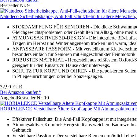
Bestseller Nr. 9
Natudeco Sicherheitskappe, Anti-Fall-schutzhelm für ältere Menschen
STOßDÄMPFUNG FÜR SENIOREN - Die dicke Schwammpolsterung die
Gleichgewichtsproblemen oder Gehhilfen im Alltag, ohne mediz
ATMUNGSAKTIVES 3D-DESIGN - Die integrierte 3D-Luftschicht fö
Tragen im Herbst und Winter angenehm trocken und warm, ideal
ANPASSBARE PASSFORM - Mit verstellbarem Klettverschluss und 
besonders einfach für Senioren mit eingeschränkter Feinmotorik
ROBUSTES MATERIAL - Hergestellt aus reißfestem Oxford-Stoff
geeignet für den Einsatz zu Hause oder unterwegs.
SCHUTZ FÜR KOPF UND OHREN - Die gepolsterten Seitenteile sch
in Pflegeeinrichtungen oder bei Spaziergängen.
32,99 EUR
Bei Amazon kaufen*
Angebot
Bestseller Nr. 10
HORIALENCE Verstellbare Ältere Kopfkappe Mit Atmungsaktivem Bau
Effektiver Fallschutz: Die Anti-Fall Kopfkappe ist mit integrie
Atmungsaktiver Komfort: Hergestellt aus weichem Baumwollmate
Gebrauch
Verstellbare Passform: Der verstellbare Riemen ermöglicht eine