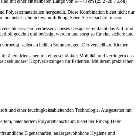
sind mit einer einstellbaren Länge von 64–73 cm (25,2–28,7 Zoll)
Polyestermaterialien hergestellt. Diese Kombination bietet nicht nur
ne hochelastische Schwammfüllung. Seien Sie versichert, unsere
ttverschlusssystem verbessert. Dieses Design vereinfacht das Auf- und
derholt gedehnt und befestigt werden und sorgt so für eine sichere und
n vorbeugt, selbst an heißen Sommertagen. Der verstellbare Riemen
ür ältere Menschen mit eingeschränkter Mobilität und verringern das
it sekundärer Kopfverletzungen für Patienten. Mit ihrem praktischen
ft und einer feuchtigkeitsableitenden Technologie. Ausgestattet mit
tentiertem Polyurethanschaum bietet der Ribcap-Helm
freundliche Eigenschaften, außergewöhnliche Hygiene und