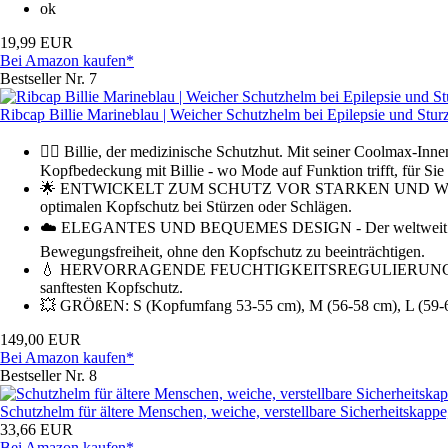
ok
19,99 EUR
Bei Amazon kaufen*
Bestseller Nr. 7
Ribcap Billie Marineblau | Weicher Schutzhelm bei Epilepsie und Stur
👉🏼 Billie, der medizinische Schutzhut. Mit seiner Coolmax-In
Kopfbedeckung mit Billie - wo Mode auf Funktion trifft, für Sie
🌟 ENTWICKELT ZUM SCHUTZ VOR STARKEN UND WIEDERKEHR
optimalen Kopfschutz bei Stürzen oder Schlägen.
☁️ ELEGANTES UND BEQUEMES DESIGN - Der weltweit erste stil
Bewegungsfreiheit, ohne den Kopfschutz zu beeinträchtigen.
💧 HERVORRAGENDE FEUCHTIGKEITSREGULIERUNG - Das weiche
sanftesten Kopfschutz.
💥 GRÖßEN: S (Kopfumfang 53-55 cm), M (56-58 cm), L (59-61
149,00 EUR
Bei Amazon kaufen*
Bestseller Nr. 8
Schutzhelm für ältere Menschen, weiche, verstellbare Sicherheitskap
33,66 EUR
Bei Amazon kaufen*