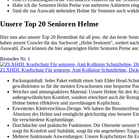
Habe ich die Senioren Helm Preise von mehreren Anbietern eing
Sind die zur Auswahl stehenden Helme für Senioren auch wirklic
Unsere Top 20 Senioren Helme
Hier nun also unsere Top 20 Bestenliste für all jene, die das beste 
haben unsere Crawler für das Suchwort „Helm Senioren“, sortiert nach
Auswahl. Zwar können die hier angezeigten Helm Senioren Preise auch m
Bestseller Nr. 1
ZLXHDL Kopfschutz Für senioren, Anti Kollision Schutzhelme, Dicke
Packungsinhalt: Jedes Paket enthält einen Satz Elder Head-Schu
gewährleisten so für die meisten Erwachsenen eine bequeme Pas
Weiches und atmungsaktives Material: Unsere Helme für den Kop
außergewöhnlichen Komfort, sondern erleichtert auch die Reinig
Helme bieten effektiven und zuverlässigen Kopfschutz.
Erweitertes Klettverschluss-Design: Wir haben die Benutzerfreun
Absetzen des Helms und ermöglicht gleichzeitig eine bessere Eins
für verschiedene Kopfumfänge.
Durchdachte und praktische Funktionen: Die Oberseite unserer S
sorgt für Komfort und Stabilität, sorgt für ein angenehmes Trageg
Mehrere funktionale Anwendungen: Unsere Kopfschützer für Erwa