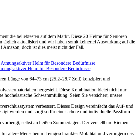
oment die beliebtesten auf dem Markt. Diese 20 Helme für Senioren
äglich aktualisiert und wir haben somit keinerlei Auswirkung auf die
Amazon, doch ist dies meist nicht der Fall.
tmungsaktiver Helm für Besondere Bedürfnisse
baren Länge von 64–73 cm (25,2–28,7 Zoll) konzipiert und
stermaterialien hergestellt. Diese Kombination bietet nicht nur
ne hochelastische Schwammfüllung. Seien Sie versichert, unsere
ttverschlusssystem verbessert. Dieses Design vereinfacht das Auf- und
stigt werden und sorgt so für eine sichere und individuelle Passform
n vorbeugt, selbst an heißen Sommertagen. Der verstellbare Riemen
ür ältere Menschen mit eingeschränkter Mobilität und verringern das