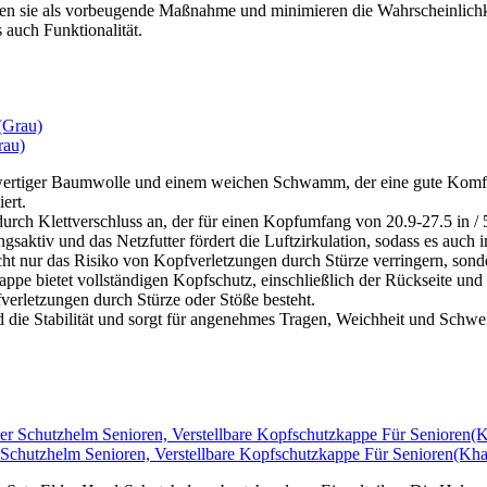
en sie als vorbeugende Maßnahme und minimieren die Wahrscheinlichke
 auch Funktionalität.
rau)
hwertiger Baumwolle und einem weichen Schwamm, der eine gute Komfo
ert.
urch Klettverschluss an, der für einen Kopfumfang von 20.9-27.5 in / 
gsaktiv und das Netzfutter fördert die Luftzirkulation, sodass es auch 
cht nur das Risiko von Kopfverletzungen durch Stürze verringern, so
e bietet vollständigen Kopfschutz, einschließlich der Rückseite und de
verletzungen durch Stürze oder Stöße besteht.
ie Stabilität und sorgt für angenehmes Tragen, Weichheit und Schwei
chutzhelm Senioren, Verstellbare Kopfschutzkappe Für Senioren(Kha