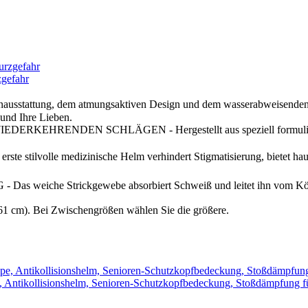
zgefahr
nenausstattung, dem atmungsaktiven Design und dem wasserabweisenden G
 und Ihre Lieben.
ENDEN SCHLÄGEN - Hergestellt aus speziell formuliertem, pa
volle medizinische Helm verhindert Stigmatisierung, bietet haut
 Strickgewebe absorbiert Schweiß und leitet ihn vom Körper w
 cm). Bei Zwischengrößen wählen Sie die größere.
pe, Antikollisionshelm, Senioren-Schutzkopfbedeckung, Stoßdämpfung f