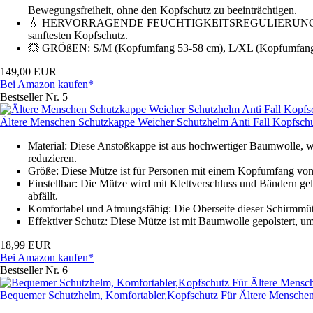
Bewegungsfreiheit, ohne den Kopfschutz zu beeinträchtigen.
💧 HERVORRAGENDE FEUCHTIGKEITSREGULIERUNG - Das weiche
sanftesten Kopfschutz.
💥 GRÖßEN: S/M (Kopfumfang 53-58 cm), L/XL (Kopfumfang 5
149,00 EUR
Bei Amazon kaufen*
Bestseller Nr. 5
Ältere Menschen Schutzkappe Weicher Schutzhelm Anti Fall Kopfsch
Material: Diese Anstoßkappe ist aus hochwertiger Baumwolle, 
reduzieren.
Größe: Diese Mütze ist für Personen mit einem Kopfumfang vo
Einstellbar: Die Mütze wird mit Klettverschluss und Bändern geli
abfällt.
Komfortabel und Atmungsfähig: Die Oberseite dieser Schirmmütze
Effektiver Schutz: Diese Mütze ist mit Baumwolle gepolstert, u
18,99 EUR
Bei Amazon kaufen*
Bestseller Nr. 6
Bequemer Schutzhelm, Komfortabler,Kopfschutz Für Ältere Menschen