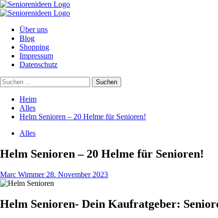
Zum
Inhalt
Primäres
springen
Menü
Über uns
Blog
Shopping
Impressum
Datenschutz
Suchen
nach:
Heim
Alles
Helm Senioren – 20 Helme für Senioren!
Alles
Helm Senioren – 20 Helme für Senioren!
Marc Wimmer
28. November 2023
Helm Senioren- Dein Kaufratgeber: Senio