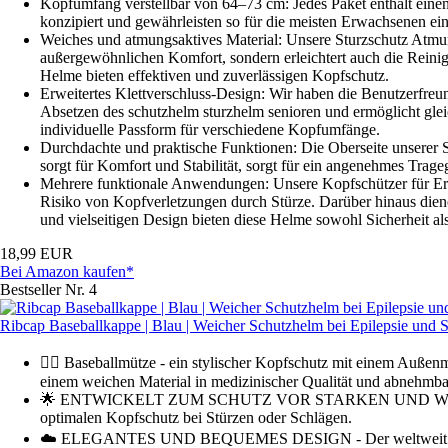
Kopfumfang verstellbar von 64–73 cm: Jedes Paket enthält einen
konzipiert und gewährleisten so für die meisten Erwachsenen e
Weiches und atmungsaktives Material: Unsere Sturzschutz Atmung
außergewöhnlichen Komfort, sondern erleichtert auch die Reinig
Helme bieten effektiven und zuverlässigen Kopfschutz.
Erweitertes Klettverschluss-Design: Wir haben die Benutzerfreun
Absetzen des schutzhelm sturzhelm senioren und ermöglicht gleich
individuelle Passform für verschiedene Kopfumfänge.
Durchdachte und praktische Funktionen: Die Oberseite unserer S
sorgt für Komfort und Stabilität, sorgt für ein angenehmes Trageg
Mehrere funktionale Anwendungen: Unsere Kopfschützer für Erwa
Risiko von Kopfverletzungen durch Stürze. Darüber hinaus dien
und vielseitigen Design bieten diese Helme sowohl Sicherheit als
18,99 EUR
Bei Amazon kaufen*
Bestseller Nr. 4
Ribcap Baseballkappe | Blau | Weicher Schutzhelm bei Epilepsie und 
👉🏼 Baseballmütze - ein stylischer Kopfschutz mit einem Außen
einem weichen Material in medizinischer Qualität und abnehmba
🌟 ENTWICKELT ZUM SCHUTZ VOR STARKEN UND WIEDERKEHR
optimalen Kopfschutz bei Stürzen oder Schlägen.
☁️ ELEGANTES UND BEQUEMES DESIGN - Der weltweit erste stil