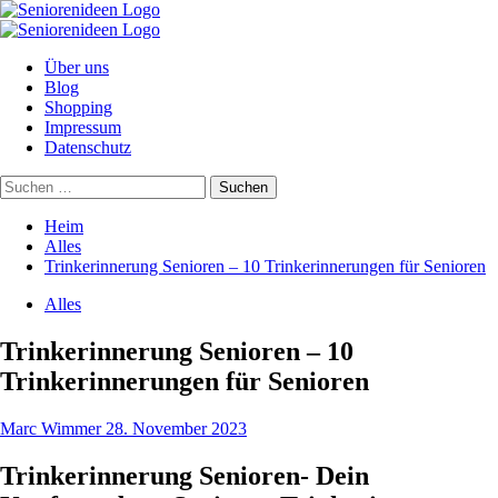
Zum
Inhalt
Primäres
springen
Menü
Über uns
Blog
Shopping
Impressum
Datenschutz
Suchen
nach:
Heim
Alles
Trinkerinnerung Senioren – 10 Trinkerinnerungen für Senioren
Alles
Trinkerinnerung Senioren – 10
Trinkerinnerungen für Senioren
Marc Wimmer
28. November 2023
Trinkerinnerung Senioren- Dein