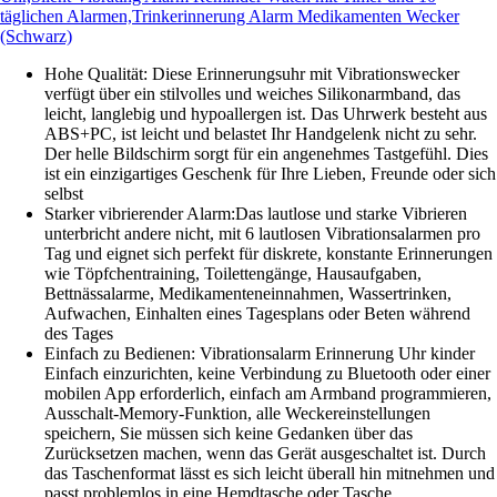
täglichen Alarmen,Trinkerinnerung Alarm Medikamenten Wecker
(Schwarz)
Hohe Qualität: Diese Erinnerungsuhr mit Vibrationswecker
verfügt über ein stilvolles und weiches Silikonarmband, das
leicht, langlebig und hypoallergen ist. Das Uhrwerk besteht aus
ABS+PC, ist leicht und belastet Ihr Handgelenk nicht zu sehr.
Der helle Bildschirm sorgt für ein angenehmes Tastgefühl. Dies
ist ein einzigartiges Geschenk für Ihre Lieben, Freunde oder sich
selbst
Starker vibrierender Alarm:Das lautlose und starke Vibrieren
unterbricht andere nicht, mit 6 lautlosen Vibrationsalarmen pro
Tag und eignet sich perfekt für diskrete, konstante Erinnerungen
wie Töpfchentraining, Toilettengänge, Hausaufgaben,
Bettnässalarme, Medikamenteneinnahmen, Wassertrinken,
Aufwachen, Einhalten eines Tagesplans oder Beten während
des Tages
Einfach zu Bedienen: Vibrationsalarm Erinnerung Uhr kinder
Einfach einzurichten, keine Verbindung zu Bluetooth oder einer
mobilen App erforderlich, einfach am Armband programmieren,
Ausschalt-Memory-Funktion, alle Weckereinstellungen
speichern, Sie müssen sich keine Gedanken über das
Zurücksetzen machen, wenn das Gerät ausgeschaltet ist. Durch
das Taschenformat lässt es sich leicht überall hin mitnehmen und
passt problemlos in eine Hemdtasche oder Tasche