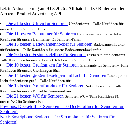
Letzte Aktualisierung am 9.08.2026 / Affiliate Links / Bilder von der
Amazon Product Advertising API
Die 21 besten Uhren für Senioren
Uhr Senioren – Tolle Kaufideen für
unsere Uhr für Senioren-Fans...
Die 11 besten Beintrainer für Senioren
Beintrainer Senioren – Tolle
Kaufideen für unsere Beintrainer für Senioren-Fans...
Die 15 besten Badewannenhocker für Senioren
Badewannenhocker
für Senioren – Tolle Kaufideen für unsere Badewannenhocker für...
Die 20 besten Festnetztelefone für Senioren
Festnetztelefon Senioren –
Tolle Kaufideen für unsere Festnetztelefone für Senioren-Fans...
Die 10 besten Greifzangen für Senioren
Greifzange für Senioren – Tolle
Kaufideen für unsere Greifzangen für...
Die 14 besten großen Leselupen mit Licht für Senioren
Leselupe mit
Licht für Senioren groß – Tolle Kaufideen für...
Die 13 besten Notrufprodukte für Senioren
Notruf Senioren – Tolle
Kaufideen für unsere Notruf für Senioren-Fans...
Die 21 besten WC für Senioren
Senioren WC – Tolle Kaufideen für
unsere WC für Senioren-Fans...
Post
Previous:
Deckelöffner Senioren – 10 Deckelöffner für Senioren für
Senioren!
navigation
Next:
Smartphone Senioren – 10 Smartphones für Senioren für
Senioren!