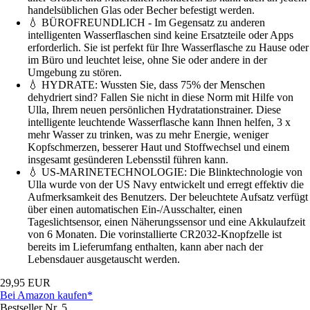
handelsüblichen Glas oder Becher befestigt werden.
💧 BÜROFREUNDLICH - Im Gegensatz zu anderen
intelligenten Wasserflaschen sind keine Ersatzteile oder Apps
erforderlich. Sie ist perfekt für Ihre Wasserflasche zu Hause oder
im Büro und leuchtet leise, ohne Sie oder andere in der
Umgebung zu stören.
💧 HYDRATE: Wussten Sie, dass 75% der Menschen
dehydriert sind? Fallen Sie nicht in diese Norm mit Hilfe von
Ulla, Ihrem neuen persönlichen Hydratationstrainer. Diese
intelligente leuchtende Wasserflasche kann Ihnen helfen, 3 x
mehr Wasser zu trinken, was zu mehr Energie, weniger
Kopfschmerzen, besserer Haut und Stoffwechsel und einem
insgesamt gesünderen Lebensstil führen kann.
💧 US-MARINETECHNOLOGIE: Die Blinktechnologie von
Ulla wurde von der US Navy entwickelt und erregt effektiv die
Aufmerksamkeit des Benutzers. Der beleuchtete Aufsatz verfügt
über einen automatischen Ein-/Ausschalter, einen
Tageslichtsensor, einen Näherungssensor und eine Akkulaufzeit
von 6 Monaten. Die vorinstallierte CR2032-Knopfzelle ist
bereits im Lieferumfang enthalten, kann aber nach der
Lebensdauer ausgetauscht werden.
29,95 EUR
Bei Amazon kaufen*
Bestseller Nr. 5