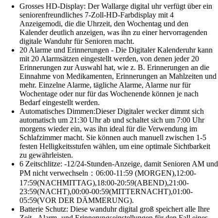
Grosses HD-Display: Der Wallarge digital uhr verfügt über ein
seniorenfreundliches 7-Zoll-HD-Farbdisplay mit 4
Anzeigemodi, die die Uhrzeit, den Wochentag und den
Kalender deutlich anzeigen, was ihn zu einer hervorragenden
digitale Wanduhr für Senioren macht.
20 Alarme und Erinnerungen - Die Digitaler Kalenderuhr kann
mit 20 Alarmsätzen eingestellt werden, von denen jeder 20
Erinnerungen zur Auswahl hat, wie z. B. Erinnerungen an die
Einnahme von Medikamenten, Erinnerungen an Mahlzeiten und
mehr. Einzelne Alarme, tägliche Alarme, Alarme nur für
Wochentage oder nur für das Wochenende können je nach
Bedarf eingestellt werden.
Automatisches Dimmen:Dieser Digitaler wecker dimmt sich
automatisch um 21:30 Uhr ab und schaltet sich um 7:00 Uhr
morgens wieder ein, was ihn ideal für die Verwendung im
Schlafzimmer macht. Sie können auch manuell zwischen 1-5
festen Helligkeitsstufen wählen, um eine optimale Sichtbarkeit
zu gewährleisten.
6 Zeitschlitze: -12/24-Stunden-Anzeige, damit Senioren AM und
PM nicht verwechseln：06:00-11:59 (MORGEN),12:00-
17:59(NACHMITTAG),18:00-20:59(ABEND),21:00-
23:59(NACHT),00:00-00:59(MITTERNACHT),01:00-
05:59(VOR DER DÄMMERUNG).
Batterie Schutz: Diese wanduhr digital groß speichert alle Ihre
Zeit-, Alarm- und Erinnerungseinstellungen für den Fall eines