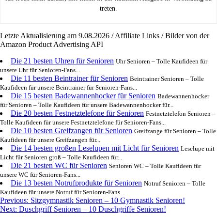
treten.
Letzte Aktualisierung am 9.08.2026 / Affiliate Links / Bilder von der
Amazon Product Advertising API
Die 21 besten Uhren für Senioren
Uhr Senioren – Tolle Kaufideen für
unsere Uhr für Senioren-Fans...
Die 11 besten Beintrainer für Senioren
Beintrainer Senioren – Tolle
Kaufideen für unsere Beintrainer für Senioren-Fans...
Die 15 besten Badewannenhocker für Senioren
Badewannenhocker
für Senioren – Tolle Kaufideen für unsere Badewannenhocker für...
Die 20 besten Festnetztelefone für Senioren
Festnetztelefon Senioren –
Tolle Kaufideen für unsere Festnetztelefone für Senioren-Fans...
Die 10 besten Greifzangen für Senioren
Greifzange für Senioren – Tolle
Kaufideen für unsere Greifzangen für...
Die 14 besten großen Leselupen mit Licht für Senioren
Leselupe mit
Licht für Senioren groß – Tolle Kaufideen für...
Die 21 besten WC für Senioren
Senioren WC – Tolle Kaufideen für
unsere WC für Senioren-Fans...
Die 13 besten Notrufprodukte für Senioren
Notruf Senioren – Tolle
Kaufideen für unsere Notruf für Senioren-Fans...
Post
Previous:
Sitzgymnastik Senioren – 10 Gymnastik Senioren!
Next:
Duschgriff Senioren – 10 Duschgriffe Senioren!
navigation