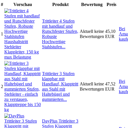
#
Vorschau
Produkt
Bewertung
Preis
Trittleiter 4 Stufen
mit handlauf und
Bei
Rutschfester Stufen,
Aktuell keine
45,10
1
Ama
Robuste
Bewertungen
EUR
kauf
Hochwertige
Stahlstufen...
Trittleiter 3 Stufen
klappbar mit
Bei
Handlauf, Klapptritt
Aktuell keine
47,52
2
Ama
aus Stahl mit
Bewertungen
EUR
kauf
Haltebügel und
gummierten...
DayPlus Trittleiter 3
Stufen Klapptritt