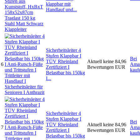
klappbar mit
Handlauf und...
Sicherheitsleiter 4
Stufen Klappbar I
Bei
TÜV Rheinland
Aktuell keine
84,96
6
Ama
Zertifiziert I
Bewertungen
EUR
kauf
Belastbar bis 150kg
I...
Sicherheitsleiter 4
Stufen Klappbar I
Bei
TÜV Rheinland
Aktuell keine
84,96
7
Ama
Zertifiziert I
Bewertungen
EUR
kauf
Belastbar bis 150kg