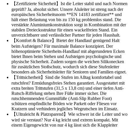
【Zertifizierte Sicherheit】Ist die Leiter stabil und nach Normen
geprüft? Ja, absolut sicher. Unsere Aluleiter ist streng nach der
europäischen Sicherheitsnorm **EN 14183 zertifiziert** und
hält einer Belastung von bis zu 150 kg problemlos stand. Die
verstärkte Aluminiumkonstruktion sorgt in Kombination mit der
stabilen Dreiecksstruktur für einen wackelfreien Stand. Ein
unverzichtbarer und verlässlicher Partner für jeden Haushalt.
【Komfort & Balance】Bietet der Handlauf genügend Halt
beim Aufsteigen? Für maximale Balance konzipiert. Der
höhenoptimierte Sicherheits-Handlauf mit abgerundeten Ecken
bietet Ihnen beim Stehen und Aufsteigen psychologische und
physische Sicherheit. Zudem sorgen die weichen Silikonecken
für zusätzlichen Stoßschutz, wodurch sich diese Stufenleiter
besonders als Sicherheitsleiter für Senioren und Familien eignet.
【Trittsicherheit】Sind die Stufen im Alltag komfortabel und
rutschfest? Ermüdungsfreies Stehen garantiert. Ausgestattet mit
extra breiten Trittstufen (31,5 x 13,8 cm) und einer tiefen Anti-
Rutsch-Riffelung stehen Ihre Füße immer sicher. Die
rutschhemmenden Gummifüße (Anti-Slip Rubber Foot)
schützen empfindliche Böden wie Parkett oder Fliesen vor
Kratzern und verhindern jegliches Wegrutschen im Einsatz.
【Ultraleicht & Platzsparend】Wie schwer ist die Leiter und wo
wird sie verstaut? Nur 4 kg leicht und extrem kompakt. Mit
einem Eigengewicht von nur 4 kg lässt sich die Klappleiter