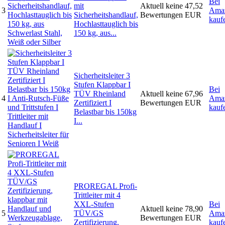
Bei
mit
Aktuell keine
47,52
3
Ama
Sicherheitshandlauf,
Bewertungen
EUR
kauf
Hochlasttauglich bis
150 kg, aus...
Sicherheitsleiter 3
Stufen Klappbar I
Bei
TÜV Rheinland
Aktuell keine
67,96
4
Ama
Zertifiziert I
Bewertungen
EUR
kauf
Belastbar bis 150kg
I...
PROREGAL Profi-
Trittleiter mit 4
XXL-Stufen
Bei
Aktuell keine
78,90
5
TÜV/GS
Ama
Bewertungen
EUR
Zertifizierung,
kauf