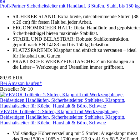
Profi-Partner Sicherheitsleiter mit Handlauf, 3 Stufen, Stahl, bis 150 kg
SICHERER STAND: Extra breite, rutschhemmende Stufen (38
x 26 cm) für festen Halt bei jeder Arbeit.
ERGONOMISCHER HALT: Dicke Handläufe und gepolsterter
Sicherheitsbügel bieten maximale Stabilität.
STABIL UND BELASTBAR: Robuste Stahlkonstruktion,
geprüft nach EN 14183 und bis 150 kg belastbar.
PLATZSPAREND: Klappbar und einfach zu verstauen – ideal
für Haushalt und Garten.
PRAKTISCHE WERKZEUGTASCHE: Zum Einhängen an
die Leiter – Werkzeuge und Utensilien immer griffbereit.
89,99 EUR
Bei Amazon kaufen*
Bestseller Nr. 10
VEVOR Trittleiter 5 Stufen, Klapptritt mit Werkzeugablage,
Beidseitigen Handläufen, Sicherheitsleiter, Stehleiter, Klapptritt,
Haushaltsleiter für Küche, Haushalt & Büro, Schwarz
Vollständige Höhenverstellung mit 5 Stufen: Ausgeklappt misst
das Regal 530 x 1065 x 1740 mm (20,9 x 41,9 x 68,5 Zoll) und