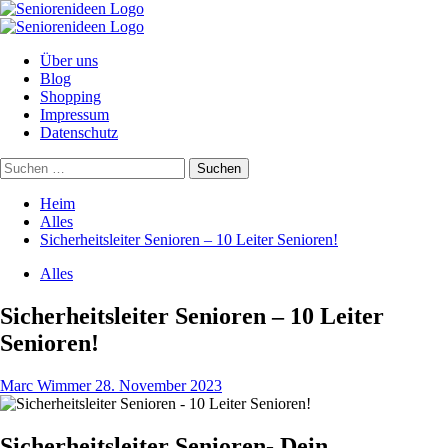
Zum
Inhalt
Primäres
springen
Menü
Über uns
Blog
Shopping
Impressum
Datenschutz
Suchen
nach:
Heim
Alles
Sicherheitsleiter Senioren – 10 Leiter Senioren!
Alles
Sicherheitsleiter Senioren – 10 Leiter
Senioren!
Marc Wimmer
28. November 2023
Sicherheitsleiter Senioren- Dein