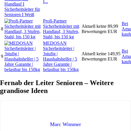
I...
Profi-Partner
Bei
Sicherheitsleiter mit
Aktuell keine
89,99
8
Ama
Handlauf, 3 Stufen,
Bewertungen
EUR
kauf
Stahl, bis 150 kg
MEDOSAN
Sicherheitsleiter |
Bei
3stufig |
Aktuell keine
149,95
9
Ama
Haushaltshelfer | 5
Bewertungen
EUR
kauf
Jahre Garantie |
belastbar bis 150kg
Fernab der Leiter Senioren – Weitere
grandiose Ideen
Marc Wimmer