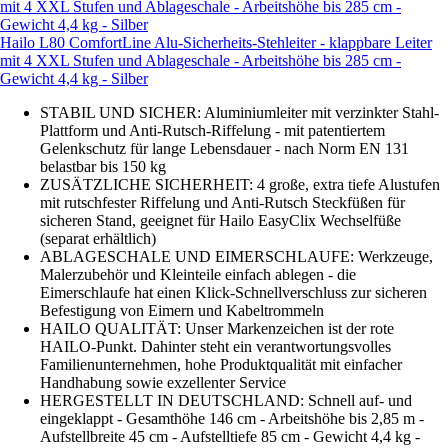
Hailo L80 ComfortLine Alu-Sicherheits-Stehleiter - klappbare Leiter
mit 4 XXL Stufen und Ablageschale - Arbeitshöhe bis 285 cm -
Gewicht 4,4 kg - Silber
STABIL UND SICHER: Aluminiumleiter mit verzinkter Stahl-
Plattform und Anti-Rutsch-Riffelung - mit patentiertem
Gelenkschutz für lange Lebensdauer - nach Norm EN 131
belastbar bis 150 kg
ZUSÄTZLICHE SICHERHEIT: 4 große, extra tiefe Alustufen
mit rutschfester Riffelung und Anti-Rutsch Steckfüßen für
sicheren Stand, geeignet für Hailo EasyClix Wechselfüße
(separat erhältlich)
ABLAGESCHALE UND EIMERSCHLAUFE: Werkzeuge,
Malerzubehör und Kleinteile einfach ablegen - die
Eimerschlaufe hat einen Klick-Schnellverschluss zur sicheren
Befestigung von Eimern und Kabeltrommeln
HAILO QUALITÄT: Unser Markenzeichen ist der rote
HAILO-Punkt. Dahinter steht ein verantwortungsvolles
Familienunternehmen, hohe Produktqualität mit einfacher
Handhabung sowie exzellenter Service
HERGESTELLT IN DEUTSCHLAND: Schnell auf- und
eingeklappt - Gesamthöhe 146 cm - Arbeitshöhe bis 2,85 m -
Aufstellbreite 45 cm - Aufstelltiefe 85 cm - Gewicht 4,4 kg -