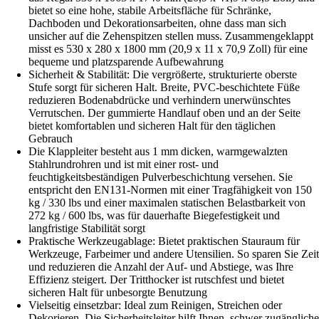
bietet so eine hohe, stabile Arbeitsfläche für Schränke,
Dachboden und Dekorationsarbeiten, ohne dass man sich
unsicher auf die Zehenspitzen stellen muss. Zusammengeklappt
misst es 530 x 280 x 1800 mm (20,9 x 11 x 70,9 Zoll) für eine
bequeme und platzsparende Aufbewahrung
Sicherheit & Stabilität: Die vergrößerte, strukturierte oberste
Stufe sorgt für sicheren Halt. Breite, PVC-beschichtete Füße
reduzieren Bodenabdrücke und verhindern unerwünschtes
Verrutschen. Der gummierte Handlauf oben und an der Seite
bietet komfortablen und sicheren Halt für den täglichen
Gebrauch
Die Klappleiter besteht aus 1 mm dicken, warmgewalzten
Stahlrundrohren und ist mit einer rost- und
feuchtigkeitsbeständigen Pulverbeschichtung versehen. Sie
entspricht den EN131-Normen mit einer Tragfähigkeit von 150
kg / 330 lbs und einer maximalen statischen Belastbarkeit von
272 kg / 600 lbs, was für dauerhafte Biegefestigkeit und
langfristige Stabilität sorgt
Praktische Werkzeugablage: Bietet praktischen Stauraum für
Werkzeuge, Farbeimer und andere Utensilien. So sparen Sie Zeit
und reduzieren die Anzahl der Auf- und Abstiege, was Ihre
Effizienz steigert. Der Tritthocker ist rutschfest und bietet
sicheren Halt für unbesorgte Benutzung
Vielseitig einsetzbar: Ideal zum Reinigen, Streichen oder
Dekorieren. Die Sicherheitsleiter hilft Ihnen, schwer zugängliche