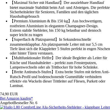
【Maximal Sicher mit Handlauf】Der ausziehbare Handlauf
bietet maximale Stabilität beim Auf- und Absteigen. Die perfekte
Sicherheitsleiter für Senioren, Familien und den täglichen
Haushaltsgebrauch
【Premium Aluminium & Bis 150 kg】Aus hochwertigem,
rostfreiem Aluminium in elegantem Champagner-Design.
Extrem stabile Stehleiter, bis 150 kg belastbar und dennoch
super leicht zu tragen
【Superflach & Platzsparend】In Sekundenschnelle
zusammenklappbar. Als platzsparende Leiter mit nur 5,5 cm
Tiefe lässt sich die Klappleiter 5 Stufen perfekt in engen Nischen
oder hinter Türen verstauen.
【Multifunktionaler Helfer】Der ideale Begleiter als Leiter für
Küche und Haushaltsleiter – perfekt zum Fensterputzen,
Lampenwechseln oder als Tritthocker für hohe Schränke.
【Breite Antirutsch-Stufen】Extra breite Stufen mit tiefem Anti-
Rutsch-Profil und bodenschonende Gummifüße verhindern
effektiv ein Wackeln dieser Trittleiter auf Fliesen, Parkett oder
Laminat.
74,90 EUR
Bei Amazon kaufen*
Angebot
Bestseller Nr. 6