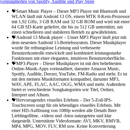
vorinstallierten von Spotify, Audible und Play Store
💝Smart Music Player – Dieser MP3 Player mit Bluetooth und
WLAN läuft mit Android 13 OS, einem MTK 8-Kern-Prozessor
mit 1,92 GHz, 3 GB RAM und 32 GB ROM und wird mit einer
64 GB SD-Karte geliefert, die bis zu 512 GB unterstützt, um
einen schnelleren und stabileren Betrieb zu gewährleisten.
💝Android 13 Musik player – Unser MP3 Player läuft jetzt mit
dem neuesten Android 13-Betriebssystem. Dieser Musikplayer
wurde für reibungslose Leistung und verbesserte
Benutzerkontrolle entwickelt und kombiniert leistungsstarke
Funktionen mit einer eleganten, intuitiven Benutzeroberfläche.
💝MP3-Player – Dieser Musikplayer ist mit den beliebtesten
Online-Musik-Apps vorinstalliert, darunter Amazon Music,
Spotify, Audible, Deezer, YouTube, FM-Radio und mehr. Er ist
mit den meisten Musikformaten kompatibel, darunter MP3,
WAV, APE, FLAC, AAC, OGG, WMA und mehr. Außerdem
bietet er verschiedene Songkategorien wie Titel, Ordner,
Interpret und Album.
💝Hervorragendes visuelles Erlebnis – Der 5-Zoll-IPS-
Touchscreen sorgt für ein lebendiges visuelles Erlebnis. Mit
einer HD-Auflösung von 1080p werden alle Details Ihrer
Lieblingsfilme, -videos und -fotos naturgetreu und klar
dargestellt. Unterstützte Videoformate: AVI, MKV, RMVB,
MP4, MPG, MOV, FLV, RM usw. Keine Konvertierung