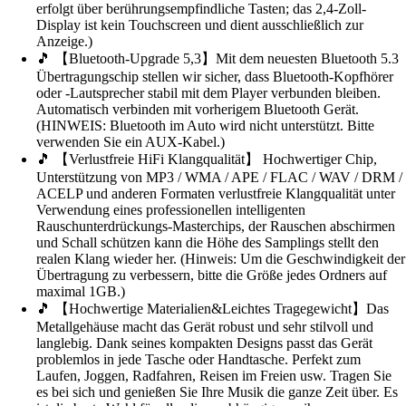
erfolgt über berührungsempfindliche Tasten; das 2,4-Zoll-
Display ist kein Touchscreen und dient ausschließlich zur
Anzeige.)
🎵 【Bluetooth-Upgrade 5,3】Mit dem neuesten Bluetooth 5.3
Übertragungschip stellen wir sicher, dass Bluetooth-Kopfhörer
oder -Lautsprecher stabil mit dem Player verbunden bleiben.
Automatisch verbinden mit vorherigem Bluetooth Gerät.
(HINWEIS: Bluetooth im Auto wird nicht unterstützt. Bitte
verwenden Sie ein AUX-Kabel.)
🎵 【Verlustfreie HiFi Klangqualität】 Hochwertiger Chip,
Unterstützung von MP3 / WMA / APE / FLAC / WAV / DRM /
ACELP und anderen Formaten verlustfreie Klangqualität unter
Verwendung eines professionellen intelligenten
Rauschunterdrückungs-Masterchips, der Rauschen abschirmen
und Schall schützen kann die Höhe des Samplings stellt den
realen Klang wieder her. (Hinweis: Um die Geschwindigkeit der
Übertragung zu verbessern, bitte die Größe jedes Ordners auf
maximal 1GB.)
🎵 【Hochwertige Materialien&Leichtes Tragegewicht】Das
Metallgehäuse macht das Gerät robust und sehr stilvoll und
langlebig. Dank seines kompakten Designs passt das Gerät
problemlos in jede Tasche oder Handtasche. Perfekt zum
Laufen, Joggen, Radfahren, Reisen im Freien usw. Tragen Sie
es bei sich und genießen Sie Ihre Musik die ganze Zeit über. Es