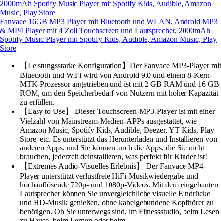
Fanvace 16GB MP3 Player mit Bluetooth und WLAN, Android MP3
& MP4 Player mit 4 Zoll Touchscreen und Lautsprecher, 2000mAh
Spotify Music Player mit Spotify Kids, Audible, Amazon Music, Play
Store
【Leistungsstarke Konfiguration】Der Fanvace MP3-Player mit
Bluetooth und WiFi wird von Android 9.0 und einem 8-Kern-
MTK-Prozessor angetrieben und ist mit 2 GB RAM und 16 GB
ROM, um den Speicherbedarf von Nutzern mit hoher Kapazität
zu erfüllen.
【Easy to Use】 Dieser Touchscreen-MP3-Player ist mit einer
Vielzahl von Mainstream-Medien-APPs ausgestattet, wie
Amazon Music, Spotify Kids, Audible, Deezer, YT Kids, Play
Store, etc. Es unterstützt das Herunterladen und Installieren von
anderen Apps, und Sie können auch die Apps, die Sie nicht
brauchen, jederzeit deinstallieren, was perfekt für Kinder ist!
【Extremes Audio-Visuelles Erlebnis】 Der Fanvace MP4-
Player unterstützt verlustfreie HiFi-Musikwiedergabe und
hochauflösende 720p- und 1080p-Videos. Mit dem eingebauten
Lautsprecher können Sie unvergleichliche visuelle Eindrücke
und HD-Musik genießen, ohne kabelgebundene Kopfhörer zu
benötigen. Ob Sie unterwegs sind, im Fitnessstudio, beim Lesen
zu Hause, beim Lernen oder beim