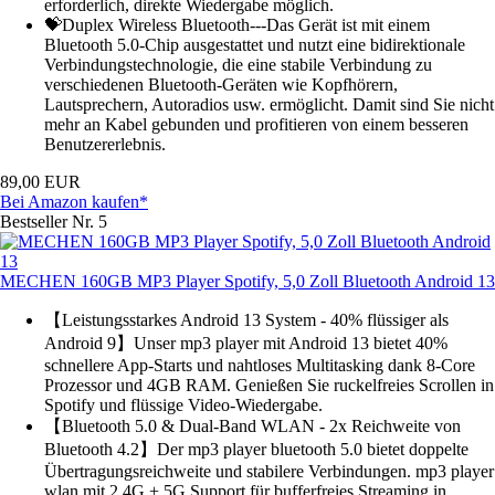
erforderlich, direkte Wiedergabe möglich.
💝Duplex Wireless Bluetooth---Das Gerät ist mit einem
Bluetooth 5.0-Chip ausgestattet und nutzt eine bidirektionale
Verbindungstechnologie, die eine stabile Verbindung zu
verschiedenen Bluetooth-Geräten wie Kopfhörern,
Lautsprechern, Autoradios usw. ermöglicht. Damit sind Sie nicht
mehr an Kabel gebunden und profitieren von einem besseren
Benutzererlebnis.
89,00 EUR
Bei Amazon kaufen*
Bestseller Nr. 5
MECHEN 160GB MP3 Player Spotify, 5,0 Zoll Bluetooth Android 13
【Leistungsstarkes Android 13 System - 40% flüssiger als
Android 9】Unser mp3 player mit Android 13 bietet 40%
schnellere App-Starts und nahtloses Multitasking dank 8-Core
Prozessor und 4GB RAM. Genießen Sie ruckelfreies Scrollen in
Spotify und flüssige Video-Wiedergabe.
【Bluetooth 5.0 & Dual-Band WLAN - 2x Reichweite von
Bluetooth 4.2】Der mp3 player bluetooth 5.0 bietet doppelte
Übertragungsreichweite und stabilere Verbindungen. mp3 player
wlan mit 2.4G + 5G Support für bufferfreies Streaming in