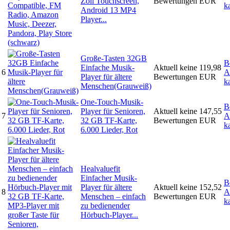
Zoll Touchscreen,
Bewertungen
EUR
k
Android 13 MP4
Player...
Große-Tasten 32GB
B
Einfache Musik-
Aktuell keine
119,98
6
A
Player für ältere
Bewertungen
EUR
k
Menschen(Grauweiß)
One-Touch-Musik-
B
Player für Senioren,
Aktuell keine
147,55
7
A
32 GB TF-Karte,
Bewertungen
EUR
k
6.000 Lieder, Rot
Healvaluefit
Einfacher Musik-
B
Player für ältere
Aktuell keine
152,52
8
A
Menschen – einfach
Bewertungen
EUR
k
zu bedienender
Hörbuch-Player...