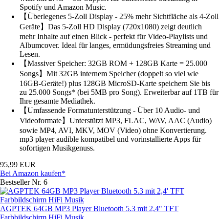
Spotify und Amazon Music.
【Überlegenes 5-Zoll Display - 25% mehr Sichtfläche als 4-Zoll
Geräte】Das 5-Zoll HD Display (720x1080) zeigt deutlich
mehr Inhalte auf einen Blick - perfekt für Video-Playlists und
Albumcover. Ideal für langes, ermüdungsfreies Streaming und
Lesen.
【Massiver Speicher: 32GB ROM + 128GB Karte = 25.000
Songs】Mit 32GB internem Speicher (doppelt so viel wie
16GB-Geräte!) plus 128GB MicroSD-Karte speichern Sie bis
zu 25.000 Songs* (bei 5MB pro Song). Erweiterbar auf 1TB für
Ihre gesamte Mediathek.
【Umfassende Formatunterstützung - Über 10 Audio- und
Videoformate】Unterstützt MP3, FLAC, WAV, AAC (Audio)
sowie MP4, AVI, MKV, MOV (Video) ohne Konvertierung.
mp3 player audible kompatibel und vorinstallierte Apps für
sofortigen Musikgenuss.
95,99 EUR
Bei Amazon kaufen*
Bestseller Nr. 6
AGPTEK 64GB MP3 Player Bluetooth 5.3 mit 2,4" TFT
Farbbildschirm HiFi Musik