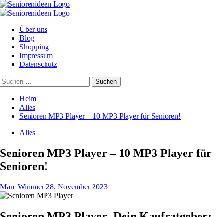
Zum
Inhalt
Primäres
springen
Menü
Über uns
Blog
Shopping
Impressum
Datenschutz
Suchen
nach:
Heim
Alles
Senioren MP3 Player – 10 MP3 Player für Senioren!
Alles
Senioren MP3 Player – 10 MP3 Player für
Senioren!
Marc Wimmer
28. November 2023
Senioren MP3 Player- Dein Kaufratgeber: