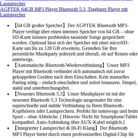
AGPTEK 64GB MP3 Player Bluetooth 5.3, Tragbarer Player mit
Lautsprecher
【64 GB großer Speicher】Der AGPTEK Bluetooth MP3-
Player verfügt über einen internen Speicher von 64 GB – ohne
SD-Karte können problemlos tausende Songs gespeichert
werden. Optional lässt sich der Speicher mit einer microSD-
Karte um bis zu 128 GB erweitern. Genießen Sie Ihre
persönliche Musikparty jederzeit und überall, ob auf Reisen oder
unterwegs.
【Automatische Bluetooth-Wiederverbindung】Unser MP3
Player mit Bluetooth verbindet sich automatisch mit zuvor
gekoppelten Geräten nach dem Einschalten. Kein manuelles
Pairing nötig – einfach einschalten und sofort lostanzen. Simpel,
stabil und unterbrechungsfrei.
【Neuestes Bluetooth 5.3】Unser Musikplayer ist mit der
neuesten Bluetooth 5.3 Technologie ausgestattet für eine
superschnelle und stabile Verbindung zu Ihren Bluetooth-
Kopfhörern oder Lautsprechern. Perfekt für unterwegs und beim
Sport – ohne Abbrüche. [ Hinweis: Nicht für Smartphone/Tablet
kompatibel. Auto-Anbindung über AUX-Kabel möglich.]
【Integrierter Lautsprecher & Hi-Fi Klang】Der Bluetooth
MP3 Player bietet durch einen professionellen Digital-Chip für