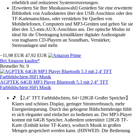
erheblich und reduzieren Systemverzerrungen.
[Erweitern Sie Ihre Musikauswahl] Genießen Sie eine erweiterte
Bibliothek von Audiodateien über den USB-Anschluss oder den
TF-Kartenanschluss, oder verstärken Sie Quellen von
Mobiltelefonen, Computern und MP3-Geräten und geben Sie sie
über den 3,5-mm-AUX-Anschluss aus. Der optische Modus ist
ideal für die Übertragung kristallklarer digitaler Audiosignale
von tragbaren CD-Playern an Soundbars, Verstärker,
Stereoanlagen und mehr.
−11,98 EUR
47,92 EUR
Bei Amazon kaufen*
Bestseller Nr. 9
AGPTEK 64GB MP3 Player Bluetooth 5.3 mit 2,4" TFT
Farbbildschirm HiFi Musik
🎵 【2,4" TFT Farbbildschirm, 64+128GB Großer Speicher】
Klares und schönes Display, geringer Stromverbrauch, mehr
Energieeinsparung. Durch das gebogene Bildschirmdesign fühlt
es sich eleganter und einfacher zu bedienen an. Der MP3-Player
kommt mit 64GB Speicher. Außerdem unterstützt 128GB TF-
Karte (Enthält keine TF-Karte), wodurch Musik in großen
Mengen gespeichert werden kann. (HINWEIS: Die Bedienung