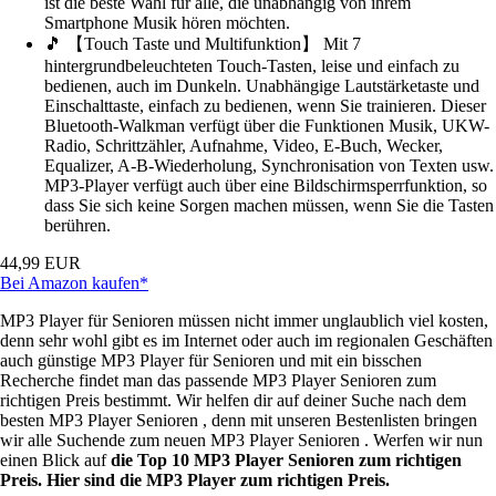
ist die beste Wahl für alle, die unabhängig von ihrem
Smartphone Musik hören möchten.
🎵 【Touch Taste und Multifunktion】 Mit 7
hintergrundbeleuchteten Touch-Tasten, leise und einfach zu
bedienen, auch im Dunkeln. Unabhängige Lautstärketaste und
Einschalttaste, einfach zu bedienen, wenn Sie trainieren. Dieser
Bluetooth-Walkman verfügt über die Funktionen Musik, UKW-
Radio, Schrittzähler, Aufnahme, Video, E-Buch, Wecker,
Equalizer, A-B-Wiederholung, Synchronisation von Texten usw.
MP3-Player verfügt auch über eine Bildschirmsperrfunktion, so
dass Sie sich keine Sorgen machen müssen, wenn Sie die Tasten
berühren.
44,99 EUR
Bei Amazon kaufen*
MP3 Player für Senioren müssen nicht immer unglaublich viel kosten,
denn sehr wohl gibt es im Internet oder auch im regionalen Geschäften
auch günstige MP3 Player für Senioren und mit ein bisschen
Recherche findet man das passende MP3 Player Senioren zum
richtigen Preis bestimmt. Wir helfen dir auf deiner Suche nach dem
besten MP3 Player Senioren , denn mit unseren Bestenlisten bringen
wir alle Suchende zum neuen MP3 Player Senioren . Werfen wir nun
einen Blick auf
die Top 10 MP3 Player Senioren zum richtigen
Preis. Hier sind die MP3 Player zum richtigen Preis.