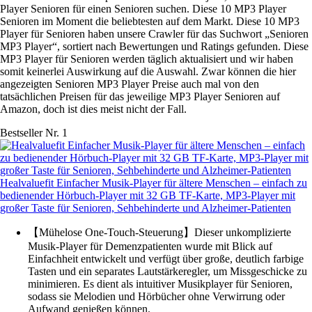
Player Senioren für einen Senioren suchen. Diese 10 MP3 Player
Senioren im Moment die beliebtesten auf dem Markt. Diese 10 MP3
Player für Senioren haben unsere Crawler für das Suchwort „Senioren
MP3 Player“, sortiert nach Bewertungen und Ratings gefunden. Diese
MP3 Player für Senioren werden täglich aktualisiert und wir haben
somit keinerlei Auswirkung auf die Auswahl. Zwar können die hier
angezeigten Senioren MP3 Player Preise auch mal von den
tatsächlichen Preisen für das jeweilige MP3 Player Senioren auf
Amazon, doch ist dies meist nicht der Fall.
Bestseller Nr. 1
Healvaluefit Einfacher Musik-Player für ältere Menschen – einfach zu
bedienender Hörbuch-Player mit 32 GB TF-Karte, MP3-Player mit
großer Taste für Senioren, Sehbehinderte und Alzheimer-Patienten
【Mühelose One-Touch-Steuerung】Dieser unkomplizierte
Musik-Player für Demenzpatienten wurde mit Blick auf
Einfachheit entwickelt und verfügt über große, deutlich farbige
Tasten und ein separates Lautstärkeregler, um Missgeschicke zu
minimieren. Es dient als intuitiver Musikplayer für Senioren,
sodass sie Melodien und Hörbücher ohne Verwirrung oder
Aufwand genießen können.