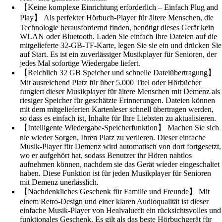
【Keine komplexe Einrichtung erforderlich – Einfach Plug and
Play】 Als perfekter Hörbuch-Player für ältere Menschen, die
Technologie herausfordernd finden, benötigt dieses Gerät kein
WLAN oder Bluetooth. Laden Sie einfach Ihre Dateien auf die
mitgelieferte 32-GB-TF-Karte, legen Sie sie ein und drücken Sie
auf Start. Es ist ein zuverlässiger Musikplayer für Senioren, der
jedes Mal sofortige Wiedergabe liefert.
【Reichlich 32 GB Speicher und schnelle Dateiübertragung】
Mit ausreichend Platz für über 5.000 Titel oder Hörbücher
fungiert dieser Musikplayer für ältere Menschen mit Demenz als
riesiger Speicher für geschätzte Erinnerungen. Dateien können
mit dem mitgelieferten Kartenleser schnell übertragen werden,
so dass es einfach ist, Inhalte für Ihre Liebsten zu aktualisieren.
【Intelligente Wiedergabe-Speicherfunktion】 Machen Sie sich
nie wieder Sorgen, Ihren Platz zu verlieren. Dieser einfache
Musik-Player für Demenz wird automatisch von dort fortgesetzt,
wo er aufgehört hat, sodass Benutzer ihr Hören nahtlos
aufnehmen können, nachdem sie das Gerät wieder eingeschaltet
haben. Diese Funktion ist für jeden Musikplayer für Senioren
mit Demenz unerlässlich.
【Nachdenkliches Geschenk für Familie und Freunde】 Mit
einem Retro-Design und einer klaren Audioqualität ist dieser
einfache Musik-Player von Healvaluefit ein rücksichtsvolles und
funktionales Geschenk. Es gilt als das beste Hörbuchgerät für