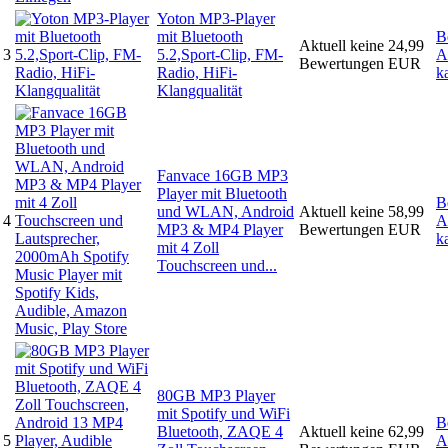
Yoton MP3-Player
mit Bluetooth
B
Aktuell keine
24,99
3
5.2,Sport-Clip, FM-
A
Bewertungen
EUR
Radio, HiFi-
k
Klangqualität
Fanvace 16GB MP3
Player mit Bluetooth
B
und WLAN, Android
Aktuell keine
58,99
4
A
MP3 & MP4 Player
Bewertungen
EUR
k
mit 4 Zoll
Touchscreen und...
80GB MP3 Player
mit Spotify und WiFi
B
Bluetooth, ZAQE 4
Aktuell keine
62,99
5
A