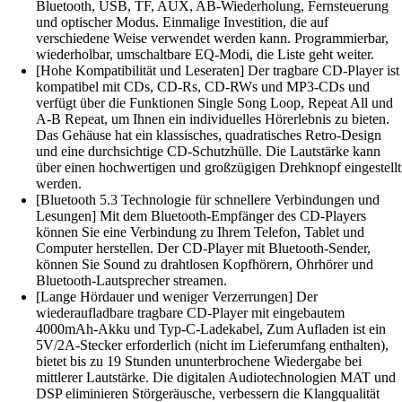
Bluetooth, USB, TF, AUX, AB-Wiederholung, Fernsteuerung
und optischer Modus. Einmalige Investition, die auf
verschiedene Weise verwendet werden kann. Programmierbar,
wiederholbar, umschaltbare EQ-Modi, die Liste geht weiter.
[Hohe Kompatibilität und Leseraten] Der tragbare CD-Player ist
kompatibel mit CDs, CD-Rs, CD-RWs und MP3-CDs und
verfügt über die Funktionen Single Song Loop, Repeat All und
A-B Repeat, um Ihnen ein individuelles Hörerlebnis zu bieten.
Das Gehäuse hat ein klassisches, quadratisches Retro-Design
und eine durchsichtige CD-Schutzhülle. Die Lautstärke kann
über einen hochwertigen und großzügigen Drehknopf eingestellt
werden.
[Bluetooth 5.3 Technologie für schnellere Verbindungen und
Lesungen] Mit dem Bluetooth-Empfänger des CD-Players
können Sie eine Verbindung zu Ihrem Telefon, Tablet und
Computer herstellen. Der CD-Player mit Bluetooth-Sender,
können Sie Sound zu drahtlosen Kopfhörern, Ohrhörer und
Bluetooth-Lautsprecher streamen.
[Lange Hördauer und weniger Verzerrungen] Der
wiederaufladbare tragbare CD-Player mit eingebautem
4000mAh-Akku und Typ-C-Ladekabel, Zum Aufladen ist ein
5V/2A-Stecker erforderlich (nicht im Lieferumfang enthalten),
bietet bis zu 19 Stunden ununterbrochene Wiedergabe bei
mittlerer Lautstärke. Die digitalen Audiotechnologien MAT und
DSP eliminieren Störgeräusche, verbessern die Klangqualität