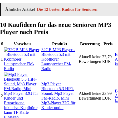
Ähnliche Artikel
Die 12 besten Radios für Senioren
10 Kaufideen für das neue Senioren MP3
Player nach Preis
#
Vorschau
Produkt
Bewertung
Preis
32GB MP3 Player -
Bluetooth 5.3 mit
B
Aktuell keine
23,79
1
Kopfhörer
A
Bewertungen
EUR
Lautsprecher FM-
k
Radio
Mp3 Player
Bluetooth 5.3 HiFi-
B
Sound, Mp3 Player
Aktuell keine
23,99
2
A
FM-Radio, Mini
Bewertungen
EUR
k
Mp3-Player 32G für
Kinder und...