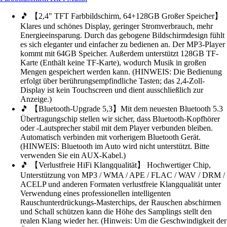
🎵 【2,4" TFT Farbbildschirm, 64+128GB Großer Speicher】
Klares und schönes Display, geringer Stromverbrauch, mehr
Energieeinsparung. Durch das gebogene Bildschirmdesign fühlt
es sich eleganter und einfacher zu bedienen an. Der MP3-Player
kommt mit 64GB Speicher. Außerdem unterstützt 128GB TF-
Karte (Enthält keine TF-Karte), wodurch Musik in großen
Mengen gespeichert werden kann. (HINWEIS: Die Bedienung
erfolgt über berührungsempfindliche Tasten; das 2,4-Zoll-
Display ist kein Touchscreen und dient ausschließlich zur
Anzeige.)
🎵 【Bluetooth-Upgrade 5,3】Mit dem neuesten Bluetooth 5.3
Übertragungschip stellen wir sicher, dass Bluetooth-Kopfhörer
oder -Lautsprecher stabil mit dem Player verbunden bleiben.
Automatisch verbinden mit vorherigem Bluetooth Gerät.
(HINWEIS: Bluetooth im Auto wird nicht unterstützt. Bitte
verwenden Sie ein AUX-Kabel.)
🎵 【Verlustfreie HiFi Klangqualität】 Hochwertiger Chip,
Unterstützung von MP3 / WMA / APE / FLAC / WAV / DRM /
ACELP und anderen Formaten verlustfreie Klangqualität unter
Verwendung eines professionellen intelligenten
Rauschunterdrückungs-Masterchips, der Rauschen abschirmen
und Schall schützen kann die Höhe des Samplings stellt den
realen Klang wieder her. (Hinweis: Um die Geschwindigkeit der