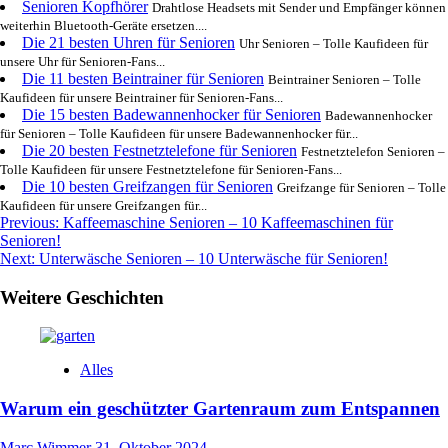
Senioren Kopfhörer
Drahtlose Headsets mit Sender und Empfänger können
weiterhin Bluetooth-Geräte ersetzen....
Die 21 besten Uhren für Senioren
Uhr Senioren – Tolle Kaufideen für
unsere Uhr für Senioren-Fans...
Die 11 besten Beintrainer für Senioren
Beintrainer Senioren – Tolle
Kaufideen für unsere Beintrainer für Senioren-Fans...
Die 15 besten Badewannenhocker für Senioren
Badewannenhocker
für Senioren – Tolle Kaufideen für unsere Badewannenhocker für...
Die 20 besten Festnetztelefone für Senioren
Festnetztelefon Senioren –
Tolle Kaufideen für unsere Festnetztelefone für Senioren-Fans...
Die 10 besten Greifzangen für Senioren
Greifzange für Senioren – Tolle
Kaufideen für unsere Greifzangen für...
Post
Previous:
Kaffeemaschine Senioren – 10 Kaffeemaschinen für
Senioren!
navigation
Next:
Unterwäsche Senioren – 10 Unterwäsche für Senioren!
Weitere Geschichten
Alles
Warum ein geschützter Gartenraum zum Entspannen
Marc Wimmer
31. Oktober 2024