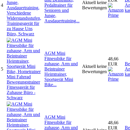
EUR
Aktuell keine
4
Pedaltrainer für
Am
Bewertungen
Senioren und
ka
Junge,
Ausdauertraining...
AGM Mini
Fitnessbike für
48,66
zuhause, Arm und
Be
EUR
Aktuell keine
5
Beintrainer
Am
Bewertungen
Heimtrainer,
ka
Sportgerät Mini
Bike...
AGM Mini
Fitnessbike für
48,66
zuhause, Arm und
Be
EUR