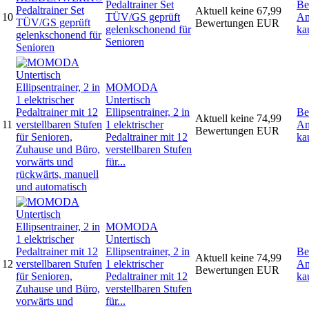
Pedaltrainer Set
Be
Aktuell keine
67,99
10
TÜV/GS geprüft
Am
Bewertungen
EUR
gelenkschonend für
ka
Senioren
MOMODA
Untertisch
Ellipsentrainer, 2 in
Be
Aktuell keine
74,99
11
1 elektrischer
Am
Bewertungen
EUR
Pedaltrainer mit 12
ka
verstellbaren Stufen
für...
MOMODA
Untertisch
Ellipsentrainer, 2 in
Be
Aktuell keine
74,99
12
1 elektrischer
Am
Bewertungen
EUR
Pedaltrainer mit 12
ka
verstellbaren Stufen
für...