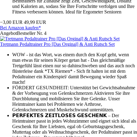
Beintrainers für Zuhause zeigt Zeit, Geschwindigkeit, Distanz
und Kalorien an, sodass Sie Ihre Fortschritte verfolgen und Ihre
Fitness verbessern können. Ideal für Ergometer Senioren
−3,00 EUR
49,99 EUR
Bei Amazon kaufen*
Angebot
Bestseller Nr. 4
Tretmann Pedaltrainer Pro [Das Orginal] & Anti Rutsch Set
WOW - ist das Wort, was einem durch den Kopf geht, wenn
man etwas für seinen Körper getan hat - Das gleichmäßige
Tretgefühl lässt einen nur so dahinschweben und das auch noch
flüsterleise dank *TX Riemen* - Sich fit halten ist mit dem
Pedaltrainer ein Kinderspiel/ damit Bewegung wieder Spaß
macht!
FÖRDERT GESUNDHEIT: Unterstützt bei Gewichtsabnahme
& der Vorbeugung von Gelenkschmerzen Aktivieren Sie ihre
Durchblutung und mobilisieren Sie ihre Gelenke. Unser
Heimtrainer kann bei Problemen wie Arthrose,
Gelenkschmerzen und Muskelschwund unterstützen.
𝗣𝗘𝗥𝗙𝗘𝗞𝗧𝗘𝗦 𝗭𝗘𝗜𝗧𝗟𝗢𝗦𝗘𝗦 𝗚𝗘𝗦𝗖𝗛𝗘𝗡𝗞 – Der
Heimtrainer passt in jedes Wohnzimmer und eignet sich ideal als
Geschenk für Ihre Liebsten, egal ob Geburtstagsgeschenk,
Muttertag oder als Weihnachtsgeschenk, der Pedaltrainer passt in