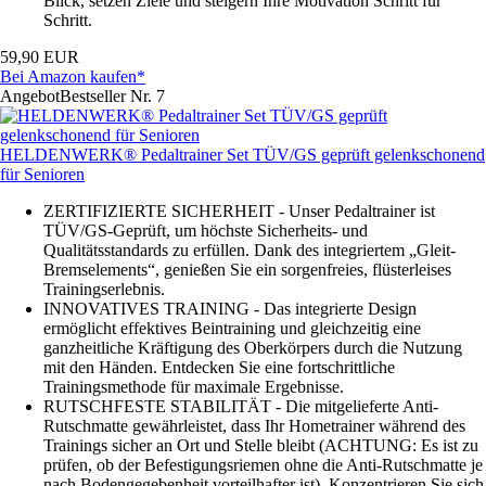
Blick, setzen Ziele und steigern Ihre Motivation Schritt für
Schritt.
59,90 EUR
Bei Amazon kaufen*
Angebot
Bestseller Nr. 7
HELDENWERK® Pedaltrainer Set TÜV/GS geprüft gelenkschonend
für Senioren
ZERTIFIZIERTE SICHERHEIT - Unser Pedaltrainer ist
TÜV/GS-Geprüft, um höchste Sicherheits- und
Qualitätsstandards zu erfüllen. Dank des integriertem „Gleit-
Bremselements“, genießen Sie ein sorgenfreies, flüsterleises
Trainingserlebnis.
INNOVATIVES TRAINING - Das integrierte Design
ermöglicht effektives Beintraining und gleichzeitig eine
ganzheitliche Kräftigung des Oberkörpers durch die Nutzung
mit den Händen. Entdecken Sie eine fortschrittliche
Trainingsmethode für maximale Ergebnisse.
RUTSCHFESTE STABILITÄT - Die mitgelieferte Anti-
Rutschmatte gewährleistet, dass Ihr Hometrainer während des
Trainings sicher an Ort und Stelle bleibt (ACHTUNG: Es ist zu
prüfen, ob der Befestigungsriemen ohne die Anti-Rutschmatte je
nach Bodengegebenheit vorteilhafter ist). Konzentrieren Sie sich