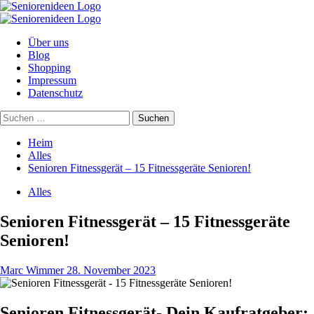
Zum
Inhalt
Primäres
springen
Menü
Über uns
Blog
Shopping
Impressum
Datenschutz
Suchen
nach:
Heim
Alles
Senioren Fitnessgerät – 15 Fitnessgeräte Senioren!
Alles
Senioren Fitnessgerät – 15 Fitnessgeräte
Senioren!
Marc Wimmer
28. November 2023
Senioren Fitnessgerät- Dein Kaufratgeber: