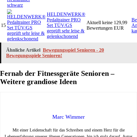
HELDENWERK®
Pedaltrainer PRO
Be
Aktuell keine
129,99
15
Set TÜV/GS
Am
Bewertungen
EUR
geprüft sehr leise &
ka
gelenkschonend
Ähnliche Artikel
Bewegungsspiel Senioren - 20
Bewegungsspiele Senioren!
Fernab der Fitnessgeräte Senioren –
Weitere grandiose Ideen
Marc Wimmer
Mit einer Leidenschaft für das Schreiben und einem Herz für die
Lebenserfahrung unserer älteren Generationen, bin ich stolz darauf, Autor