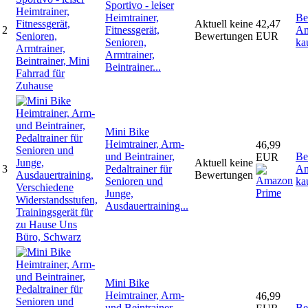
Sportivo - leiser
Heimtrainer,
Be
Aktuell keine
42,47
2
Fitnessgerät,
Am
Bewertungen
EUR
Senioren,
ka
Armtrainer,
Beintrainer...
Mini Bike
Heimtrainer, Arm-
46,99
und Beintrainer,
Be
EUR
Aktuell keine
3
Pedaltrainer für
Am
Bewertungen
Senioren und
ka
Junge,
Ausdauertraining...
Mini Bike
Heimtrainer, Arm-
46,99
und Beintrainer,
Be