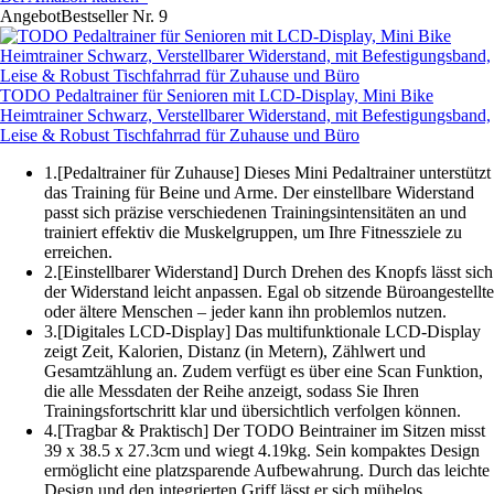
Angebot
Bestseller Nr. 9
TODO Pedaltrainer für Senioren mit LCD-Display, Mini Bike
Heimtrainer Schwarz, Verstellbarer Widerstand, mit Befestigungsband,
Leise & Robust Tischfahrrad für Zuhause und Büro
1.[Pedaltrainer für Zuhause] Dieses Mini Pedaltrainer unterstützt
das Training für Beine und Arme. Der einstellbare Widerstand
passt sich präzise verschiedenen Trainingsintensitäten an und
trainiert effektiv die Muskelgruppen, um Ihre Fitnessziele zu
erreichen.
2.[Einstellbarer Widerstand] Durch Drehen des Knopfs lässt sich
der Widerstand leicht anpassen. Egal ob sitzende Büroangestellte
oder ältere Menschen – jeder kann ihn problemlos nutzen.
3.[Digitales LCD-Display] Das multifunktionale LCD-Display
zeigt Zeit, Kalorien, Distanz (in Metern), Zählwert und
Gesamtzählung an. Zudem verfügt es über eine Scan Funktion,
die alle Messdaten der Reihe anzeigt, sodass Sie Ihren
Trainingsfortschritt klar und übersichtlich verfolgen können.
4.[Tragbar & Praktisch] Der TODO Beintrainer im Sitzen misst
39 x 38.5 x 27.3cm und wiegt 4.19kg. Sein kompaktes Design
ermöglicht eine platzsparende Aufbewahrung. Durch das leichte
Design und den integrierten Griff lässt er sich mühelos