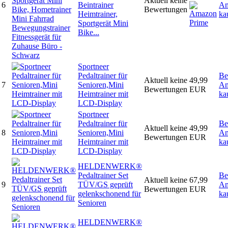
Aktuell keine
6
Beintrainer
Am
Bewertungen
Heimtrainer,
ka
Sportgerät Mini
Bike...
Sportneer
Pedaltrainer für
Be
Aktuell keine
49,99
7
Senioren,Mini
Am
Bewertungen
EUR
Heimtrainer mit
ka
LCD-Display
Sportneer
Pedaltrainer für
Be
Aktuell keine
49,99
8
Senioren,Mini
Am
Bewertungen
EUR
Heimtrainer mit
ka
LCD-Display
HELDENWERK®
Pedaltrainer Set
Be
Aktuell keine
67,99
9
TÜV/GS geprüft
Am
Bewertungen
EUR
gelenkschonend für
ka
Senioren
HELDENWERK®