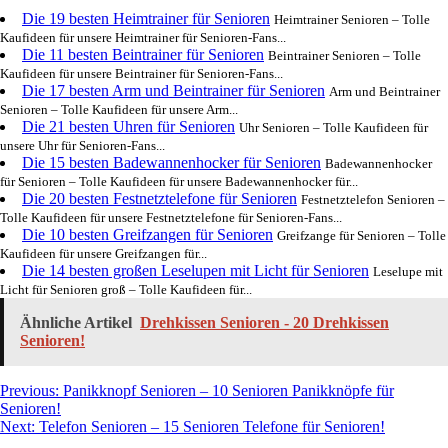
Die 19 besten Heimtrainer für Senioren
Heimtrainer Senioren – Tolle
Kaufideen für unsere Heimtrainer für Senioren-Fans...
Die 11 besten Beintrainer für Senioren
Beintrainer Senioren – Tolle
Kaufideen für unsere Beintrainer für Senioren-Fans...
Die 17 besten Arm und Beintrainer für Senioren
Arm und Beintrainer
Senioren – Tolle Kaufideen für unsere Arm...
Die 21 besten Uhren für Senioren
Uhr Senioren – Tolle Kaufideen für
unsere Uhr für Senioren-Fans...
Die 15 besten Badewannenhocker für Senioren
Badewannenhocker
für Senioren – Tolle Kaufideen für unsere Badewannenhocker für...
Die 20 besten Festnetztelefone für Senioren
Festnetztelefon Senioren –
Tolle Kaufideen für unsere Festnetztelefone für Senioren-Fans...
Die 10 besten Greifzangen für Senioren
Greifzange für Senioren – Tolle
Kaufideen für unsere Greifzangen für...
Die 14 besten großen Leselupen mit Licht für Senioren
Leselupe mit
Licht für Senioren groß – Tolle Kaufideen für...
Ähnliche Artikel
Drehkissen Senioren - 20 Drehkissen
Senioren!
Post
Previous:
Panikknopf Senioren – 10 Senioren Panikknöpfe für
Senioren!
navigation
Next:
Telefon Senioren – 15 Senioren Telefone für Senioren!