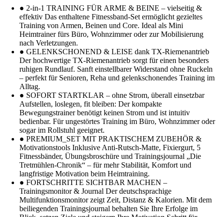
● 2-in-1 TRAINING FÜR ARME & BEINE – vielseitig &
effektiv Das enthaltene Fitnessband-Set ermöglicht gezieltes
Training von Armen, Beinen und Core. Ideal als Mini
Heimtrainer fürs Büro, Wohnzimmer oder zur Mobilisierung
nach Verletzungen.
● GELENKSCHONEND & LEISE dank TX-Riemenantrieb
Der hochwertige TX-Riemenantrieb sorgt für einen besonders
ruhigen Rundlauf. Sanft einstellbarer Widerstand ohne Ruckeln
– perfekt für Senioren, Reha und gelenkschonendes Training im
Alltag.
● SOFORT STARTKLAR – ohne Strom, überall einsetzbar
Aufstellen, loslegen, fit bleiben: Der kompakte
Bewegungstrainer benötigt keinen Strom und ist intuitiv
bedienbar. Für ungestörtes Training im Büro, Wohnzimmer oder
sogar im Rollstuhl geeignet.
● PREMIUM_SET MIT PRAKTISCHEM ZUBEHÖR &
Motivationstools Inklusive Anti-Rutsch-Matte, Fixiergurt, 5
Fitnessbänder, Übungsbroschüre und Trainingsjournal „Die
Tretmühlen-Chronik“ – für mehr Stabilität, Komfort und
langfristige Motivation beim Heimtraining.
● FORTSCHRITTE SICHTBAR MACHEN –
Trainingsmonitor & Journal Der deutschsprachige
Multifunktionsmonitor zeigt Zeit, Distanz & Kalorien. Mit dem
beiliegenden Trainingsjournal behalten Sie Ihre Erfolge im