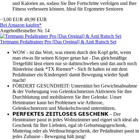
und Kalorien an, sodass Sie Ihre Fortschritte verfolgen und Ihre
Fitness verbessern können. Ideal für Ergometer Senioren
−3,00 EUR
49,99 EUR
Bei Amazon kaufen*
Angebot
Bestseller Nr. 14
Tretmann Pedaltrainer Pro [Das Orginal] & Anti Rutsch Set
WOW - ist das Wort, was einem durch den Kopf geht, wenn
man etwas für seinen Körper getan hat - Das gleichmäßige
Tretgefühl lässt einen nur so dahinschweben und das auch noch
flüsterleise dank *TX Riemen* - Sich fit halten ist mit dem
Pedaltrainer ein Kinderspiel/ damit Bewegung wieder Spaß
macht!
FÖRDERT GESUNDHEIT: Unterstützt bei Gewichtsabnahme
& der Vorbeugung von Gelenkschmerzen Aktivieren Sie ihre
Durchblutung und mobilisieren Sie ihre Gelenke. Unser
Heimtrainer kann bei Problemen wie Arthrose,
Gelenkschmerzen und Muskelschwund unterstützen.
𝗣𝗘𝗥𝗙𝗘𝗞𝗧𝗘𝗦 𝗭𝗘𝗜𝗧𝗟𝗢𝗦𝗘𝗦 𝗚𝗘𝗦𝗖𝗛𝗘𝗡𝗞 – Der
Heimtrainer passt in jedes Wohnzimmer und eignet sich ideal als
Geschenk für Ihre Liebsten, egal ob Geburtstagsgeschenk,
Muttertag oder als Weihnachtsgeschenk, der Pedaltrainer passt in
jedes Zuhause - Bewegung hält jung!