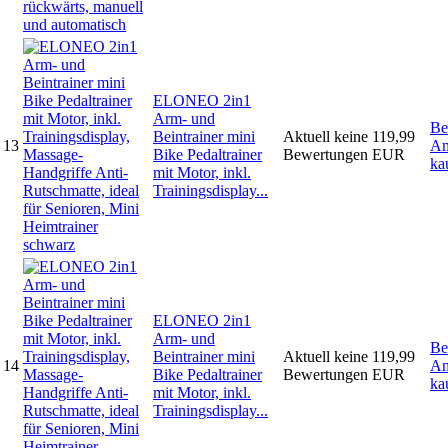
ELONEO 2in1
Arm- und
Be
Beintrainer mini
Aktuell keine
119,99
13
Am
Bike Pedaltrainer
Bewertungen
EUR
ka
mit Motor, inkl.
Trainingsdisplay...
ELONEO 2in1
Arm- und
Be
Beintrainer mini
Aktuell keine
119,99
14
Am
Bike Pedaltrainer
Bewertungen
EUR
ka
mit Motor, inkl.
Trainingsdisplay...