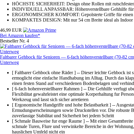
HÖCHSTE SICHERHEIT: Design ohne Rollen mit rutschfesten G
INDIVIDUELL ANPASSBAR: Höhenverstellbare Gehhilfe für Seni
ERGONOMISCHER KOMFORT: Gepolsterte Griffe für einen bequ
KOMPAKTES DESIGN: Mit nur 54 cm Breite ideal als Indoor Rol
46,99 EUR
Bei Amazon kaufen*
Bestseller Nr. 4
Faltbarer Gehbock für Senioren — 6-fach höhenverstellbare (70-82 c
Unterweg
[ Faltbarer Gehbock ohne Räder ] -- Dieser leichte Gehbock ist s
ermoglicht eine einfache Handhabung im Alltag. Durch das klapp
einen festen Stand auf verschiedenen Bodenbelagen und verhin
[ 6-fach hohenverstellbarer Rahmen ] -- Die Gehhilfe verfugt u
Flexibilitat gewahrleistet eine optimale Korperhaltung fur Perso
Werkzeug und lasst sich sicher arretieren
[ Ergonomische Handgriffe und hohe Belastbarkeit ] -- Ausgesta
Ermudungserscheinungen sowie Druckstellen vor. Die robuste B
zuverlassige Stabilitat und Sicherheit bei jedem Schritt
[ Schmale Bauweise fur enge Raume ] -- Mit einer Gesamtbreite v
schmale Turen, Flure und verwinkelte Bereiche in der Wohnung,
hauslichen Umfeld nicht ein