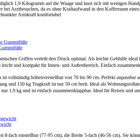
t lediglich 1,9 Kilogramm auf die Waage und lasst sich mit wenigen Ha
er bei Arztbesuchen, da es ohne Kraftaufwand in den Kofferraum eines
chrankter Armkraft komfortabel
e Gummifüße
ischen Griffen verteilt den Druck optimal. Als leichte Gehhilfe ideal
t leicht und kompakt für Innen- und Außenbereich. Einfach zusammenk
t vollständig höhenverstellbar von 70 bis 90 cm. Perfekt anpassbar an
g und 150 kg Tragkraft ist nur 50 cm breit. Ideal als Wohnungsrollat
r 1,9 kg und ist einfach zusammenklappbar. Ideal für Reisen und un
ewicht
t 8-fach einstellbar (77-95 cm), die Breite 5-fach (46-56 cm). Sie könn