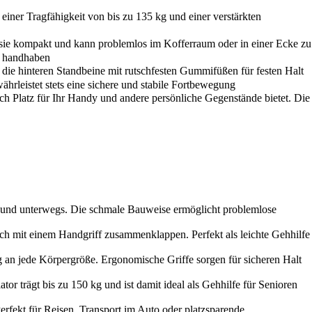
iner Tragfähigkeit von bis zu 135 kg und einer verstärkten
 sie kompakt und kann problemlos im Kofferraum oder in einer Ecke zu
u handhaben
die hinteren Standbeine mit rutschfesten Gummifüßen für festen Halt
hrleistet stets eine sichere und stabile Fortbewegung
h Platz für Ihr Handy und andere persönliche Gegenstände bietet. Die
d unterwegs. Die schmale Bauweise ermöglicht problemlose
einem Handgriff zusammenklappen. Perfekt als leichte Gehhilfe
jede Körpergröße. Ergonomische Griffe sorgen für sicheren Halt
gt bis zu 150 kg und ist damit ideal als Gehhilfe für Senioren
 für Reisen, Transport im Auto oder platzsparende