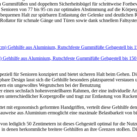
ummifüßen und doppeltem Sicherheitsbügel für schrittweise Fortbe
oren von 77 bis 95 cm zur optimalen Abstimmung auf die Körpergröß
emen Halt zur spürbaren Entlastung der Gelenke und deutlichen R
lator für schmale Gänge und Türen sowie dank schnellem Faltsystem 
m) Gehhilfe aus Aluminium, Rutschfeste Gummifüße Gehgestell bis 15
peziell für Senioren konzipiert und bietet sicheren Halt beim Gehen. D
bare Design lasst sich die Gehhilfe besonders platzsparend verstauen 
dern ein ungewolltes Wegrutschen bei der Benutzung
ber einen sechsfach hohenverstellbaren Rahmen, der eine individuelle 
nen unterschiedlicher KorpergroBe und tragt zur Entlastung von Rucken 
ttet mit ergonomisch geformten Handgriffen, verteilt diese Gehhilfe d
auweise aus Aluminium ermoglicht eine maximale Belastbarkeit von bi
on lediglich 50 Zentimetern ist dieses Gehgestell optimal fur die Nut
 in denen herkommliche breitere Gehhilfen an ihre Grenzen stoBen. D