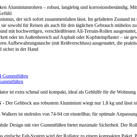
en Aluminiumrohren – robust, langlebig und korrosionsbeständig. Mit e
 Gefühl
mus, der sich sofort zusammenfalten lässt. Im gefalteten Zustand ist
t sie sowohl für Reisen als auch für den täglichen Gebrauch mühelos z
 mit hochwertigen, verschleißfesten All-Terrain-Rollen ausgestattet, 
ett oder im Außenbereich auf Asphalt oder Kopfsteinpflaster – sie gewä
 Aufbewahrungstasche (mit Reißverschluss) ausgestattet, die praktisc
 sicher in der Hand
 Gummifüßen
extra schmal und kompakt, ideal als Gehhilfe für die Wohnung un
ck aus robustem Aluminium wiegt nur 1,8 kg und lässt sich mit 
 stufenlos von 74-94 cm einstellbar, für optimale Anpassung an 
 mit vier Gummifüßen bietet maximale Sicherheit. Der Rollator trä
Falt-System wird der Rollator zu einem kompakten Paket. Perfekt