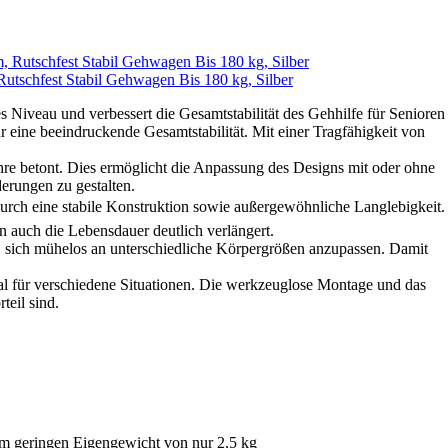
Rutschfest Stabil Gehwagen Bis 180 kg, Silber
s Niveau und verbessert die Gesamtstabilität des Gehhilfe für Senioren
r eine beeindruckende Gesamtstabilität. Mit einer Tragfähigkeit von
ohre betont. Dies ermöglicht die Anpassung des Designs mit oder ohne
erungen zu gestalten.
rch eine stabile Konstruktion sowie außergewöhnliche Langlebigkeit.
 auch die Lebensdauer deutlich verlängert.
, sich mühelos an unterschiedliche Körpergrößen anzupassen. Damit
deal für verschiedene Situationen. Die werkzeuglose Montage und das
teil sind.
 geringen Eigengewicht von nur 2,5 kg