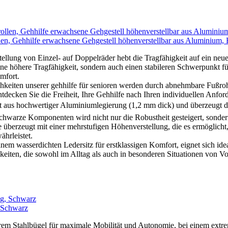
len, Gehhilfe erwachsene Gehgestell höhenverstellbar aus Aluminium, 
llung von Einzel- auf Doppelräder hebt die Tragfähigkeit auf ein neue
ine höhere Tragfähigkeit, sondern auch einen stabileren Schwerpunkt fü
mfort.
lichkeiten unserer gehhilfe für senioren werden durch abnehmbare Fußr
decken Sie die Freiheit, Ihre Gehhilfe nach Ihren individuellen Anford
aus hochwertiger Aluminiumlegierung (1,2 mm dick) und überzeugt du
hwarze Komponenten wird nicht nur die Robustheit gesteigert, sondern
 überzeugt mit einer mehrstufigen Höhenverstellung, die es ermöglicht
hrleistet.
inem wasserdichten Ledersitz für erstklassigen Komfort, eignet sich i
iten, die sowohl im Alltag als auch in besonderen Situationen von Vor
, Schwarz
tahlbügel für maximale Mobilität und Autonomie, bei einem extrem