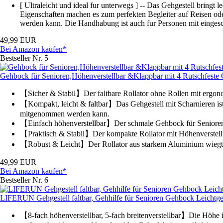
[ Ultraleicht und ideal fur unterwegs ] -- Das Gehgestell bring
Eigenschaften machen es zum perfekten Begleiter auf Reisen od
werden kann. Die Handhabung ist auch fur Personen mit einges
49,99 EUR
Bei Amazon kaufen*
Bestseller Nr. 5
Gehbock für Senioren,Höhenverstellbar &Klappbar mit 4 Rutschfest
【Sicher & Stabil】Der faltbare Rollator ohne Rollen mit ergonom
【Kompakt, leicht & faltbar】Das Gehgestell mit Scharnieren is
mitgenommen werden kann.
【Einfach höhenverstellbar】Der schmale Gehbock für Senioren is
【Praktisch & Stabil】Der kompakte Rollator mit Höhenverstellun
【Robust & Leicht】Der Rollator aus starkem Aluminium wiegt nu
49,99 EUR
Bei Amazon kaufen*
Bestseller Nr. 6
LIFERUN Gehgestell faltbar, Gehhilfe für Senioren Gehbock Leichtg
【8-fach höhenverstellbar, 5-fach breitenverstellbar】Die Höhe is