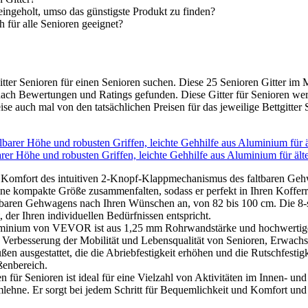
eingeholt, umso das günstigste Produkt zu finden?
h für alle Senioren geeignet?
tgitter Senioren für einen Senioren suchen. Diese 25 Senioren Gitter im
 nach Bewertungen und Ratings gefunden. Diese Gitter für Senioren wer
e auch mal von den tatsächlichen Preisen für das jeweilige Bettgitter S
rer Höhe und robusten Griffen, leichte Gehhilfe aus Aluminium für ält
 Komfort des intuitiven 2-Knopf-Klappmechanismus des faltbaren G
 eine kompakte Größe zusammenfalten, sodass er perfekt in Ihren Koffe
baren Gehwagens nach Ihren Wünschen an, von 82 bis 100 cm. Die 8-st
der Ihren individuellen Bedürfnissen entspricht.
luminium von VEVOR ist aus 1,25 mm Rohrwandstärke und hochwertigem
 zur Verbesserung der Mobilität und Lebensqualität von Senioren, Erw
ßen ausgestattet, die die Abriebfestigkeit erhöhen und die Rutschfestigk
ßenbereich.
 Senioren ist ideal für eine Vielzahl von Aktivitäten im Innen- und Au
rmlehne. Er sorgt bei jedem Schritt für Bequemlichkeit und Komfort un