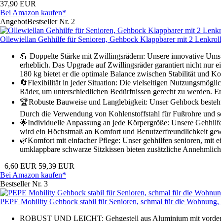
37,90 EUR
Bei Amazon kaufen*
Angebot
Bestseller Nr. 2
Ollewiellan Gehhilfe für Senioren, Gehbock Klappbarer mit 2 Lenkrol
💪 Doppelte Stärke mit Zwillingsrädern: Unsere innovative Umste
erheblich. Das Upgrade auf Zwillingsräder garantiert nicht nur e
180 kg bietet er die optimale Balance zwischen Stabilität und Ko
🔄Flexibilität in jeder Situation: Die vielseitigen Nutzungsmög
Räder, um unterschiedlichen Bedürfnissen gerecht zu werden. Ent
🏆Robuste Bauweise und Langlebigkeit: Unser Gehbock besteht 
Durch die Verwendung von Kohlenstoffstahl für Fußrohre und sc
🌟Individuelle Anpassung an jede Körpergröße: Unsere Gehhilfe
wird ein Höchstmaß an Komfort und Benutzerfreundlichkeit gewä
🌿Komfort mit einfacher Pflege: Unser gehhilfen senioren, mit e
umklappbare schwarze Sitzkissen bieten zusätzliche Annehmlichke
−6,60 EUR
59,39 EUR
Bei Amazon kaufen*
Bestseller Nr. 3
PEPE Mobility Gehbock stabil für Senioren, schmal für die Wohnung
ROBUST UND LEICHT: Gehgestell aus Aluminium mit vorderem S