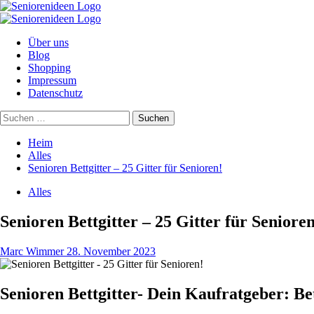
Zum
Inhalt
Primäres
springen
Menü
Über uns
Blog
Shopping
Impressum
Datenschutz
Suchen
nach:
Heim
Alles
Senioren Bettgitter – 25 Gitter für Senioren!
Alles
Senioren Bettgitter – 25 Gitter für Senioren
Marc Wimmer
28. November 2023
Senioren Bettgitter- Dein Kaufratgeber: Be