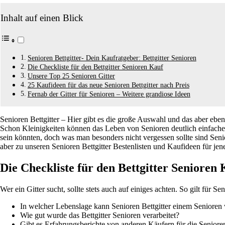
Inhalt auf einen Blick
Senioren Bettgitter- Dein Kaufratgeber: Bettgitter Senioren
Die Checkliste für den Bettgitter Senioren Kauf
Unsere Top 25 Senioren Gitter
25 Kaufideen für das neue Senioren Bettgitter nach Preis
Fernab der Gitter für Senioren – Weitere grandiose Ideen
Senioren Bettgitter – Hier gibt es die große Auswahl und das aber ebe
Schon Kleinigkeiten können das Leben von Senioren deutlich einfacher g
sein könnten, doch was man besonders nicht vergessen sollte sind Senio
aber zu unseren Senioren Bettgitter Bestenlisten und Kaufideen für jen
Die Checkliste für den Bettgitter Senioren
Wer ein Gitter sucht, sollte stets auch auf einiges achten. So gilt für Se
In welcher Lebenslage kann Senioren Bettgitter einem Senioren 
Wie gut wurde das Bettgitter Senioren verarbeitet?
Gibt es Erfahrungsberichte von anderen Käufern für die Senioren