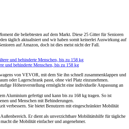
 Moment die beliebtesten auf dem Markt. Diese 25 Gitter für Senioren
den täglich aktualisiert und wir haben somit keinerlei Auswirkung auf
enioren auf Amazon, doch ist dies meist nicht der Fall.
ere und behinderte Menschen, bis zu 158 kg
ehwagens von VEVOR, mit dem Sie ihn schnell zusammenklappen und
rraum oder Lagerschrank passt, ohne viel Platz einzunehmen.
ufige Höhenverstellung ermöglicht eine individuelle Anpassung an
 Aluminium gefertigt und kann bis zu 168 kg tragen. So ist
achsenen und Menschen mit Behinderungen.
eit verbessern. Sie bietet Benutzern mit eingeschränkter Mobilität
ßenbereich. Er dient als unverzichtbare Mobilitätshilfe für tägliche
d macht die Mobilität einfacher und angenehmer.