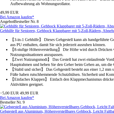
Aufbewahrung als Wohnungsrollator.
49,99 EUR
Bei Amazon kaufen*
Angebot
Bestseller Nr. 8
Gehhilfe für Senioren, Gehbock Klappbarer mit 5-Zoll-Rädern, Abneh
【3-in-1 Gehhilfe】 Dieses Gehgestell kann als handgeführte Geh
aus PU enthalten, damit Sie sich jederzeit ausruhen können.
【8-stufige Höhenverstellung】 Die Höhe wird durch Drücken von 
Nutzungssituationen anzupassen.
【Zwei Nutzungsmodi】 Das Gestell hat zwei einlaufende Vorderrä
Hauptrahmen und heben Sie den Geher beim Gehen an, um die G
【Stabil und sicher】 Das Gehgestell besteht aus einer 1,2 mm s
Füße haben rutschhemmende Schutzhülsen. Sicherheit und Komf
【Einfaches Klappen】 Einfach den Klappmechanismus drücken – sc
Aktivitäten geeignet.
−5,00 EUR
49,99 EUR
Bei Amazon kaufen*
Bestseller Nr. 9
Gehgestell aus Aluminium, Höhenverstellbares Gehbock, Leicht Faltb