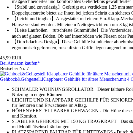
maßgeschneidertes und komfortables Geherlebnis gewährleistet
【Stabil und zuverlässig】Gefertigt aus verdickten 1,25 mm stark
Doppelquerstrebe bietet sie Ihnen bei jedem Schritt ein sicheres
【Leicht und tragbar】Ausgestattet mit einem Ein-Klapp-Mechanis
Hause verstaut werden. Mit einem Nettogewicht von nur 3 kg is
【Leise Laufrollen + rutschfeste Gummifüße】Die Vorderräder sind
auch auf glatten Böden. Ob auf Innenböden wie Fliesen oder Park
【Durchdachtes Design】Diese Gehhilfe ist mit einer abnehmbaren
ergonomisch geformten, rutschfesten Griffe liegen angenehm und
45,99 EUR
Bei Amazon kaufen*
Bestseller Nr. 7
Gehbock&Gehgestell,Klappbarer Gehhilfe für ältere Menschen,mit 4
SCHMALER WOHNUNGSROLLATOR - Dieser faltbare Rollator ist 
Nutzung in engen Räumen.
LEICHTE UND KLAPPBARE GEHHILFE FÜR SENIOREN - Der Gehbo
für Senioren und Erwachsene im Alltag.
HÖHENVERSTELLBARER GEHWAGEN - Die Höhe dieses Walkers ist
und Komfort.
STABILER GEHBOCK MIT 150 KG TRAGKRAFT - Das stabile Design
mit Mobilitätseinschränkungen.
PLATZSPAREND FALTBAR FÜR UNTERWEGS - Durch das einfache 