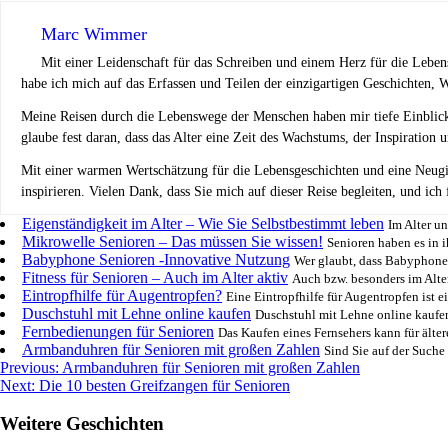
Marc Wimmer
Mit einer Leidenschaft für das Schreiben und einem Herz für die Lebens
habe ich mich auf das Erfassen und Teilen der einzigartigen Geschichten, W
Meine Reisen durch die Lebenswege der Menschen haben mir tiefe Einblicke 
glaube fest daran, dass das Alter eine Zeit des Wachstums, der Inspiration 
Mit einer warmen Wertschätzung für die Lebensgeschichten und eine Neugier
inspirieren. Vielen Dank, dass Sie mich auf dieser Reise begleiten, und ich
Eigenständigkeit im Alter – Wie Sie Selbstbestimmt leben
Im Alter u
Mikrowelle Senioren – Das müssen Sie wissen!
Senioren haben es in i
Babyphone Senioren -Innovative Nutzung
Wer glaubt, dass Babyphone 
Fitness für Senioren – Auch im Alter aktiv
Auch bzw. besonders im Alter 
Eintropfhilfe für Augentropfen?
Eine Eintropfhilfe für Augentropfen ist ei
Duschstuhl mit Lehne online kaufen
Duschstuhl mit Lehne online kaufen
Fernbedienungen für Senioren
Das Kaufen eines Fernsehers kann für älter
Armbanduhren für Senioren mit großen Zahlen
Sind Sie auf der Suche 
Post
Previous:
Armbanduhren für Senioren mit großen Zahlen
Next:
Die 10 besten Greifzangen für Senioren
navigation
Weitere Geschichten