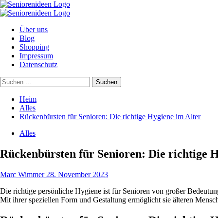
Zum
Inhalt
Primäres
springen
Menü
Über uns
Blog
Shopping
Impressum
Datenschutz
Suchen
nach:
Heim
Alles
Rückenbürsten für Senioren: Die richtige Hygiene im Alter
Alles
Rückenbürsten für Senioren: Die richtige 
Marc Wimmer
28. November 2023
Die richtige persönliche Hygiene ist für Senioren von großer Bedeutun
Mit ihrer speziellen Form und Gestaltung ermöglicht sie älteren Mens