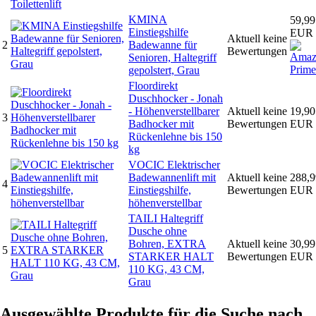
KMINA
59,99
Einstiegshilfe
EUR
Aktuell keine
2
Badewanne für
Bewertungen
Senioren, Haltegriff
gepolstert, Grau
Floordirekt
Duschhocker - Jonah
- Höhenverstellbarer
Aktuell keine
19,90
3
Badhocker mit
Bewertungen
EUR
Rückenlehne bis 150
kg
VOCIC Elektrischer
Badewannenlift mit
Aktuell keine
288,9
4
Einstiegshilfe,
Bewertungen
EUR
höhenverstellbar
TAILI Haltegriff
Dusche ohne
Bohren, EXTRA
Aktuell keine
30,99
5
STARKER HALT
Bewertungen
EUR
110 KG, 43 CM,
Grau
Ausgewählte Produkte für die Suche nach