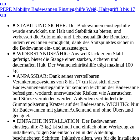
PEPE Mobility Badewannen Einstiegshilfe Weiß, Haltegriff 8 bis 17
cm
♥ STABIL UND SICHER: Der Badewannen einstiegshilfe
wurde entwickelt, um Halt und Stabilität zu bieten, und
verbessert die Autonomie und Lebensqualität der Benutzer,
indem er es ihnen ermöglicht, dank des Stützpunktes sicher in
die Badewanne ein- und auszusteigen.
♥ WIDERSTANDSFÄHIG: Aus weiß lackiertem Stahl
gefertigt, bietet die Stange einen starken, sicheren und
dauerhaften Halt. Der Wanneneintrittshilfe trägt maximal 100
kg.
♥ ANPASSBAR: Dank seines verstellbaren
Verankerungssystems von 8 bis 17 cm lässt sich dieser
Badewanneneinstiegshilfe für senioren leicht an der Badewanne
befestigen, wodurch unerwünschte Risiken wie Ausrutschen
und Stürze vermieden werden. Außerdem verhindert die
Gummipolsterung Kratzer auf der Badewanne. WICHTIG: Nur
für Badewannen mit glattem Außenrand und ohne Überstand
geeignet.
♥ EINFACHE INSTALLATION: Der Badewannen
einstiegshilfe (3 kg) ist schnell und einfach ohne Werkzeug zu
installieren, folgen Sie einfach den in der Anleitung
beschriebenen Schritten. Inklusive allem, was für die Installation