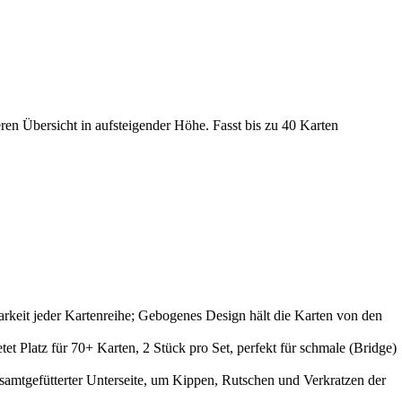
eren Übersicht in aufsteigender Höhe. Fasst bis zu 40 Karten
arkeit jeder Kartenreihe; Gebogenes Design hält die Karten von den
et Platz für 70+ Karten, 2 Stück pro Set, perfekt für schmale (Bridge)
it samtgefütterter Unterseite, um Kippen, Rutschen und Verkratzen der