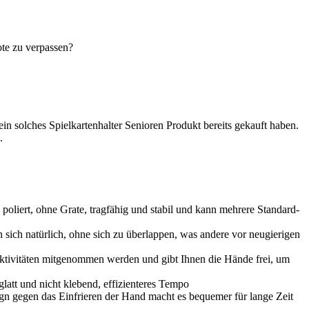
ote zu verpassen?
ein solches Spielkartenhalter Senioren Produkt bereits gekauft haben.
.
 poliert, ohne Grate, tragfähig und stabil und kann mehrere Standard-
n sich natürlich, ohne sich zu überlappen, was andere vor neugierigen
-Aktivitäten mitgenommen werden und gibt Ihnen die Hände frei, um
latt und nicht klebend, effizienteres Tempo
esign gegen das Einfrieren der Hand macht es bequemer für lange Zeit