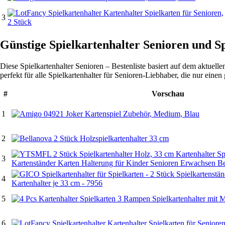
3
Günstige Spielkartenhalter Senioren und S
Diese Spielkartenhalter Senioren – Bestenliste basiert auf dem aktuelle
perfekt für alle Spielkartenhalter für Senioren-Liebhaber, die nur ein
#
Vorschau
1
2
3
4
5
6