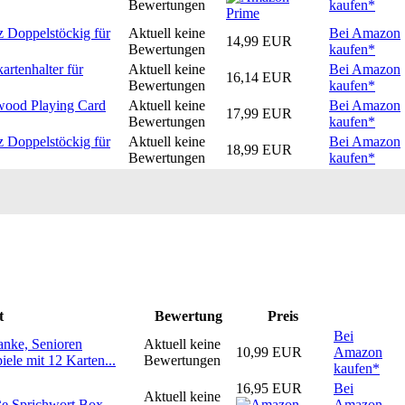
Bewertungen
kaufen*
z Doppelstöckig für
Aktuell keine
Bei Amazon
14,99 EUR
Bewertungen
kaufen*
artenhalter für
Aktuell keine
Bei Amazon
16,14 EUR
Bewertungen
kaufen*
wood Playing Card
Aktuell keine
Bei Amazon
17,99 EUR
Bewertungen
kaufen*
z Doppelstöckig für
Aktuell keine
Bei Amazon
18,99 EUR
Bewertungen
kaufen*
t
Bewertung
Preis
Bei
nke, Senioren
Aktuell keine
10,99 EUR
Amazon
ele mit 12 Karten...
Bewertungen
kaufen*
16,95 EUR
Bei
Aktuell keine
oße Sprichwort Box
Amazon