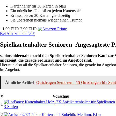
Kartenhalter für 30 Karten in blau
Ein nützliches Utensil zu jedem Kartenspiel
Er fasst bis zu 30 Karten gleichzeitig
Sie übersehen niemals wieder einen Trumpf
−1,09 EUR
2,90 EUR
Bei Amazon kaufen*
Spielkartenhalter Senioren- Angesagteste P
seniorenideen.de macht den Spielkartenhalter Senioren Kauf zur S
angezeigt, die gerade reduziert und im Angebot sind.
Hier nun also all die Spielkartenhalter Senioren, die gerade im Angebot
im Angebot.
Ähnliche Artikel
Quizfragen Senioren - 15 Quizfragen für Seni
#
Vorschau
1
2