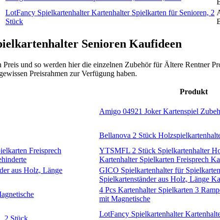
LotFancy Spielkartenhalter Kartenhalter Spielkarten für Senioren, 2
A
Stück
pielkartenhalter Senioren Kaufideen
n Preis und so werden hier die einzelnen Zubehör für Ältere Rentner Prod
en gewissen Preisrahmen zur Verfügung haben.
Produkt
Amigo 04921 Joker Kartenspiel Zubeh
Bellanova 2 Stück Holzspielkartenhalt
YTSMFL 2 Stück Spielkartenhalter Ho
Kartenhalter Spielkarten Freisprech Kar
GICO Spielkartenhalter für Spielkarten
Spielkartenständer aus Holz, Länge Kar
4 Pcs Kartenhalter Spielkarten 3 Ramp
mit Magnetische
LotFancy Spielkartenhalter Kartenhalte