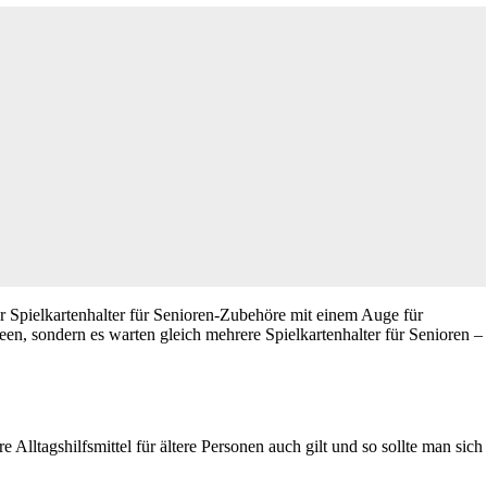
 Spielkartenhalter für Senioren-Zubehöre mit einem Auge für
een, sondern es warten gleich mehrere Spielkartenhalter für Senioren –
e Alltagshilfsmittel für ältere Personen auch gilt und so sollte man sich