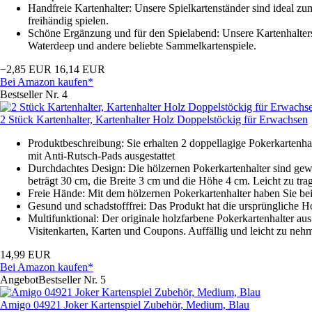
Handfreie Kartenhalter: Unsere Spielkartenständer sind ideal z
freihändig spielen.
Schöne Ergänzung und für den Spielabend: Unsere Kartenhalters
Waterdeep und andere beliebte Sammelkartenspiele.
−2,85 EUR
16,14 EUR
Bei Amazon kaufen*
Bestseller Nr. 4
2 Stück Kartenhalter, Kartenhalter Holz Doppelstöckig für Erwachsen
Produktbeschreibung: Sie erhalten 2 doppellagige Pokerkartenhal
mit Anti-Rutsch-Pads ausgestattet
Durchdachtes Design: Die hölzernen Pokerkartenhalter sind gewö
beträgt 30 cm, die Breite 3 cm und die Höhe 4 cm. Leicht zu tra
Freie Hände: Mit dem hölzernen Pokerkartenhalter haben Sie b
Gesund und schadstofffrei: Das Produkt hat die ursprüngliche H
Multifunktional: Der originale holzfarbene Pokerkartenhalter
Visitenkarten, Karten und Coupons. Auffällig und leicht zu neh
14,99 EUR
Bei Amazon kaufen*
Angebot
Bestseller Nr. 5
Amigo 04921 Joker Kartenspiel Zubehör, Medium, Blau