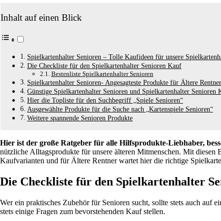
Inhalt auf einen Blick
Spielkartenhalter Senioren – Tolle Kaufideen für unsere Spielkartenh
Die Checkliste für den Spielkartenhalter Senioren Kauf
Bestenliste Spielkartenhalter Senioren
Spielkartenhalter Senioren- Angesagteste Produkte für Ältere Rentne
Günstige Spielkartenhalter Senioren und Spielkartenhalter Senioren 
Hier die Topliste für den Suchbegriff „Spiele Senioren“
Ausgewählte Produkte für die Suche nach „Kartenspiele Senioren“
Weitere spannende Senioren Produkte
Hier ist der große Ratgeber für alle Hilfsprodukte-Liebhaber, bes
nützliche Alltagsprodukte für unsere älteren Mitmenschen. Mit diesen B
Kaufvarianten und für Ältere Rentner wartet hier die richtige Spielkart
Die Checkliste für den Spielkartenhalter S
Wer ein praktisches Zubehör für Senioren sucht, sollte stets auch auf ei
stets einige Fragen zum bevorstehenden Kauf stellen.