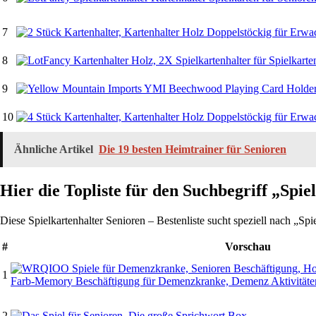
7
8
9
10
Ähnliche Artikel
Die 19 besten Heimtrainer für Senioren
Hier die Topliste für den Suchbegriff „Spie
Diese Spielkartenhalter Senioren – Bestenliste sucht speziell nach „Spi
#
Vorschau
1
2