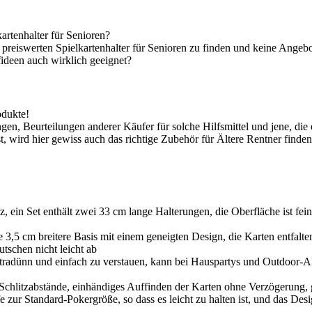
artenhalter für Senioren?
 preiswerten Spielkartenhalter für Senioren zu finden und keine Angeb
ideen auch wirklich geeignet?
odukte!
gen, Beurteilungen anderer Käufer für solche Hilfsmittel und jene, die 
st, wird hier gewiss auch das richtige Zubehör für Ältere Rentner finden
z, ein Set enthält zwei 33 cm lange Halterungen, die Oberfläche ist fein
e 3,5 cm breitere Basis mit einem geneigten Design, die Karten entfalte
utschen nicht leicht ab
 ultradünn und einfach zu verstauen, kann bei Hauspartys und Outdoor
Schlitzabstände, einhändiges Auffinden der Karten ohne Verzögerung, g
iefe zur Standard-Pokergröße, so dass es leicht zu halten ist, und das D